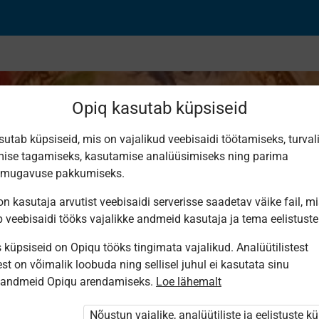
Opiq kasutab küpsiseid
sutab küpsiseid, mis on vajalikud veebisaidi töötamiseks, turval
ise tagamiseks, kasutamise analüüsimiseks ning parima
smugavuse pakkumiseks.
n kasutaja arvutist veebisaidi serverisse saadetav väike fail, m
b veebisaidi tööks vajalikke andmeid kasutaja ja tema eelistuste
küpsiseid on Opiqu tööks tingimata vajalikud. Analüütilistest
st on võimalik loobuda ning sellisel juhul ei kasutata sinu
sandmeid Opiqu arendamiseks.
Loe lähemalt
i ole Opiqusse sisse logitud.
htivat paketi
„Erakasutaja 2024/25”
,
Nõustun vajalike, analüütiliste ja eelistuste k