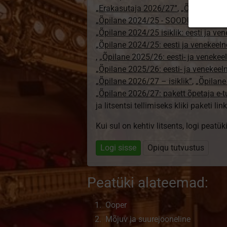
„Erakasutaja 2026/27”
,
„Õpilane 20
„Õpilane 2024/25 - SOODUSHIND!”
,
„Õpilane 2024/25 isiklik: eesti ja ve
„Õpilane 2024/25: eesti ja venekeeln
,
„Õpilane 2025/26: eesti- ja venekeeln
„Õpilane 2025/26: eesti- ja venekee
„Õpilane 2026/27 – isiklik”
,
„Õpilan
„Õpilane 2026/27: pakett õpetaja e-
ja litsentsi tellimiseks kliki paketi link
Kui sul on kehtiv litsents, logi peatü
Logi sisse
Opiqu tutvustus
Peatüki alateemad:
Ooper
Mõjuv ja suurejooneline