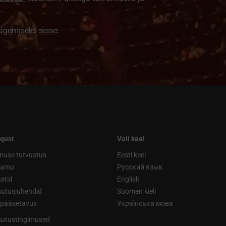
nägemiseks sisse
.
qust
Vali keel
nuse tutvustus
Eesti keel
ramu
Русский язык
etid
English
utusjuhendid
Suomen kieli
ipääsetavus
Українська мова
utustingimused