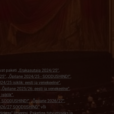
vat paketi
„Erakasutaja 2024/25”
,
25”
,
„Õpilane 2024/25 - SOODUSHIND!”
,
24/25 isiklik: eesti ja venekeelne”
,
,
„Õpilane 2025/26: eesti ja venekeelne”
,
isiklik”
,
e - SOODUSHIND!”
,
„Õpilane 2026/27”
,
2026/27 SOODUSHIND”
või
didega”
litsentsi. Paketiga tutvumiseks ja