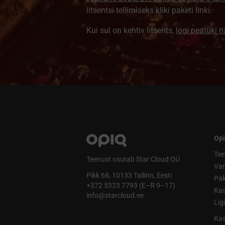
litsentsi tellimiseks kliki paketi linki.
Kui sul on kehtiv litsents,
logi peatüki 
Opi
Tee
Teenust osutab Star Cloud OÜ
Va
Pikk 68, 10133 Tallinn, Eesti
Pak
+372 5323 7793 (E–R 9–17)
Kas
info@starcloud.ee
Lig
Kas