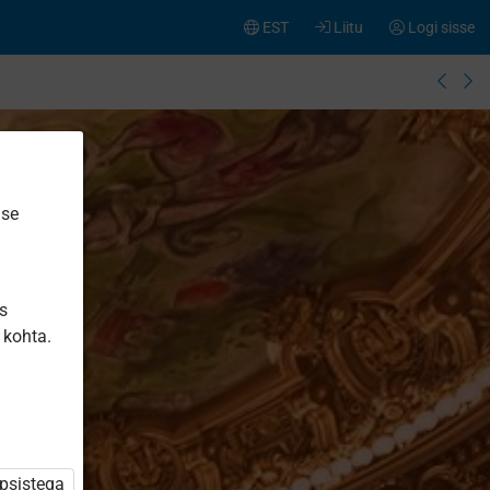
EST
Liitu
Logi sisse
ise
is
 kohta.
üpsistega