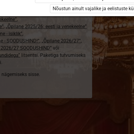
24/25”
,
Nõustun ainult vajalike ja eelistuste k
„Õpilane 2024/25 – isiklik”
,
nekeelne”
,
e”
,
„Õpilane 2025/26: eesti ja venekeelne”
e - isiklik”
,
lne - SOODUSHIND!”
,
„Õpilane 2026/27”
,
e 2026/27 SOODUSHIND”
või
tundidega”
litsentsi. Paketiga tutvumiseks
i.
ki nägemiseks sisse.