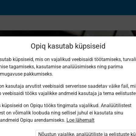
Opiq kasutab küpsiseid
sutab küpsiseid, mis on vajalikud veebisaidi töötamiseks, turval
ise tagamiseks, kasutamise analüüsimiseks ning parima
ajad
smugavuse pakkumiseks.
n kasutaja arvutist veebisaidi serverisse saadetav väike fail, m
b veebisaidi tööks vajalikke andmeid kasutaja ja tema eelistuste
küpsiseid on Opiqu tööks tingimata vajalikud. Analüütilistest
st on võimalik loobuda ning sellisel juhul ei kasutata sinu
sandmeid Opiqu arendamiseks.
Loe lähemalt
i ole Opiqusse sisse logitud.
tivat paketi
Nõustun vajalike, analüütiliste ja eelistuste k