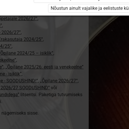
ajale”
,
Nõustun ainult vajalike ja eelistuste k
tajale 2026/27”
,
aõpetajale 2026/27”
,
e”
,
le 2026/27”
,
Erakasutaja 2024/25”
,
24/25”
,
„Õpilane 2024/25 – isiklik”
,
nekeelne”
,
e”
,
„Õpilane 2025/26: eesti ja venekeelne”
e - isiklik”
,
lne - SOODUSHIND!”
,
„Õpilane 2026/27”
,
e 2026/27 SOODUSHIND”
või
tundidega”
litsentsi. Paketiga tutvumiseks
i.
ki nägemiseks sisse.