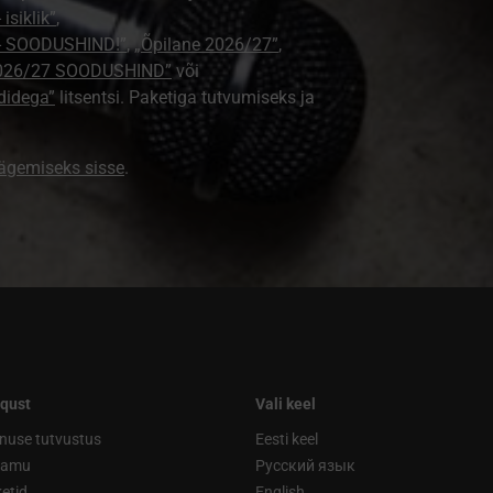
isiklik”
,
e - SOODUSHIND!”
,
„Õpilane 2026/27”
,
2026/27 SOODUSHIND”
või
didega”
litsentsi. Paketiga tutvumiseks ja
nägemiseks sisse
.
qust
Vali keel
nuse tutvustus
Eesti keel
ramu
Русский язык
etid
English