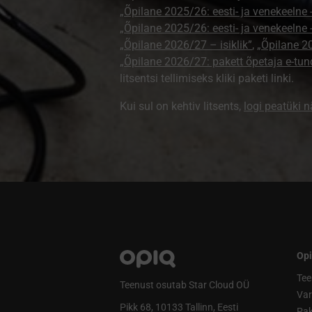
„Õpilane 2025/26: eesti- ja venekeelne - 
„Õpilane 2025/26: eesti- ja venekeeln
„Õpilane 2026/27 – isiklik”
,
„Õpilane 
„Õpilane 2026/27: pakett õpetaja e-tun
litsentsi tellimiseks kliki paketi linki.
Kui sul on kehtiv litsents,
logi peatüki 
Opi
Tee
Teenust osutab Star Cloud OÜ
Va
Pikk 68, 10133 Tallinn, Eesti
Pak