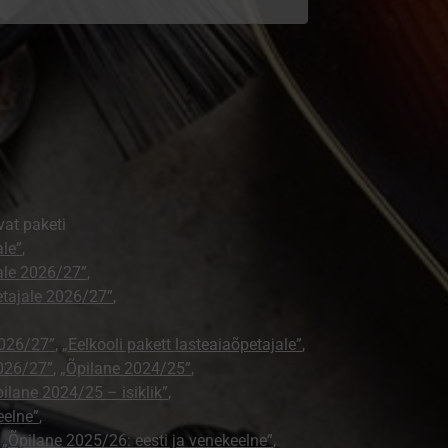
vat paketi
ale”
,
jale 2026/27”
,
petajale 2026/27”
,
2026/27”
,
„Eelkooli pakett lasteaiaõpetajale”
,
026/27”
,
„Õpilane 2024/25”
,
ilane 2024/25 – isiklik”
,
eelne”
,
,
„Õpilane 2025/26: eesti ja venekeelne”
,