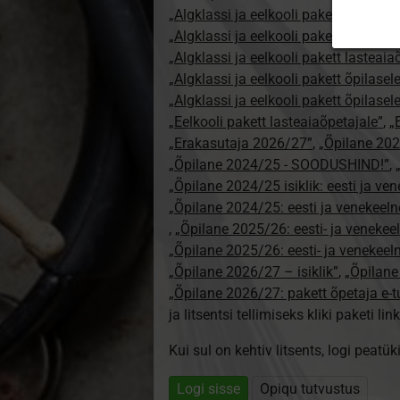
„Algklassi ja eelkooli pakett erakasut
„Algklassi ja eelkooli pakett erakasu
„Algklassi ja eelkooli pakett lasteai
„Algklassi ja eelkooli pakett õpilasel
„Algklassi ja eelkooli pakett õpilase
„Eelkooli pakett lasteaiaõpetajale”
,
„
„Erakasutaja 2026/27”
,
„Õpilane 20
„Õpilane 2024/25 - SOODUSHIND!”
,
„Õpilane 2024/25 isiklik: eesti ja ve
„Õpilane 2024/25: eesti ja venekeeln
,
„Õpilane 2025/26: eesti- ja venekeeln
„Õpilane 2025/26: eesti- ja venekee
„Õpilane 2026/27 – isiklik”
,
„Õpilan
„Õpilane 2026/27: pakett õpetaja e-
ja litsentsi tellimiseks kliki paketi link
Kui sul on kehtiv litsents, logi peatü
Logi sisse
Opiqu tutvustus