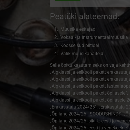
Peatüki alateemad:
Muusika esitajad
Vokaal- ja instrumentaalmuusika
Koosseisud piltidel
Valik muusikanäiteid
Selle õpiku kasutamiseks on vaja kehti
„Algklassi ja eelkooli pakett erakasutaj
„Algklassi ja eelkooli pakett erakasuta
„Algklassi ja eelkooli pakett lasteaiaõ
„Algklassi ja eelkooli pakett õpilasele”
,
„Algklassi ja eelkooli pakett õpilasele 
„Erakasutaja 2024/25”
,
„Erakasutaja 2
„Õpilane 2024/25 - SOODUSHIND!”
,
„Õp
„Õpilane 2024/25 isiklik: eesti ja venek
„Õpilane 2024/25: eesti ja venekeelne”