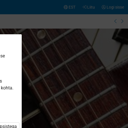
EST
Liitu
Logi sisse
ise
is
 kohta.
üpsistega