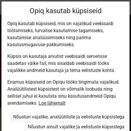
Praegune
Peatükk 2.7
Opiq kasutab küpsiseid
asukoht:
Muusika 3. kl
Opiq kasutab küpsiseid, mis on vajalikud veebisaidi
töötamiseks, turvalise kasutamise tagamiseks,
kasutamise analüüsimiseks ning parima
kasutusmugavuse pakkumiseks.
Küpsis on kasutaja arvutist veebisaidi serverisse
Polka
saadetav väike fail, mis sisaldab veebisaidi tööks
vajalikke andmeid kasutaja ja tema eelistuste kohta.
Enamus küpsiseid on Opiqu tööks tingimata vajalikud.
Ligipääs piiratud
Analüütilistest küpsistest on võimalik loobuda ning
sellisel juhul ei kasutata sinu kasutusandmeid Opiqu
Ligipääs õppesisule on piiratud. Sa ei ole Opiqusse
arendamiseks.
Loe lähemalt
sisse logitud.
Nõustun vajalike, analüütiliste ja eelistuste küpsistega
Selle õpiku kasutamiseks on vaja kehtivat paketi
Nõustun ainult vajalike ja eelistuste küpsistega
„Algklassi ja eelkooli pakett erakasutajale”
,