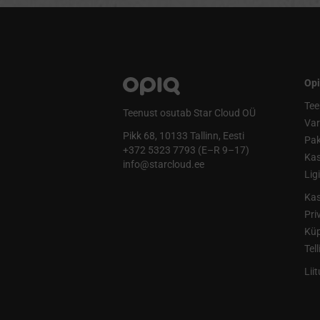
Opi
Tee
Teenust osutab Star Cloud OÜ
Va
Pikk 68, 10133 Tallinn, Eesti
Pak
+372 5323 7793 (E–R 9–17)
Kas
info@starcloud.ee
Lig
Kas
Pri
Küp
Tel
Lii