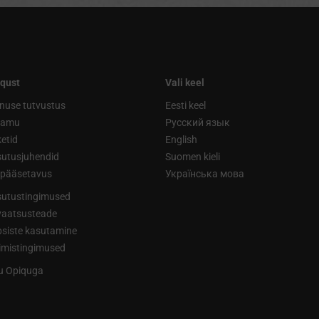
qust
Vali keel
nuse tutvustus
Eesti keel
ramu
Русский язык
etid
English
utusjuhendid
Suomen kieli
ipääsetavus
Українська мова
utustingimused
vaatsusteade
siste kasutamine
limistingimused
tu Opiquga