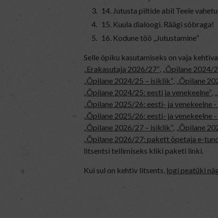
14. Jutusta piltide abil Teele vahe
15. Kuula dialoogi. Räägi sõbraga!
16. Kodune töö „Jutustamine”
Selle õpiku kasutamiseks on vaja kehtiv
„Erakasutaja 2026/27”
,
„Õpilane 2024/2
„Õpilane 2024/25 – isiklik”
,
„Õpilane 202
„Õpilane 2024/25: eesti ja venekeelne”
,
„
„Õpilane 2025/26: eesti- ja venekeelne - 
„Õpilane 2025/26: eesti- ja venekeel
„Õpilane 2026/27 – isiklik”
,
„Õpilane 
„Õpilane 2026/27: pakett õpetaja e-tun
litsentsi tellimiseks kliki paketi linki.
Kui sul on kehtiv litsents,
logi peatüki nä