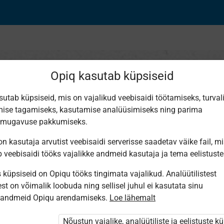
Opiq kasutab küpsiseid
sutab küpsiseid, mis on vajalikud veebisaidi töötamiseks, turval
ise tagamiseks, kasutamise analüüsimiseks ning parima
se päeva ees
smugavuse pakkumiseks.
n kasutaja arvutist veebisaidi serverisse saadetav väike fail, m
b veebisaidi tööks vajalikke andmeid kasutaja ja tema eelistuste
küpsiseid on Opiqu tööks tingimata vajalikud. Analüütilistest
st on võimalik loobuda ning sellisel juhul ei kasutata sinu
sandmeid Opiqu arendamiseks.
Loe lähemalt
ole Opiqusse sisse logitud.
Nõustun vajalike, analüütiliste ja eelistuste k