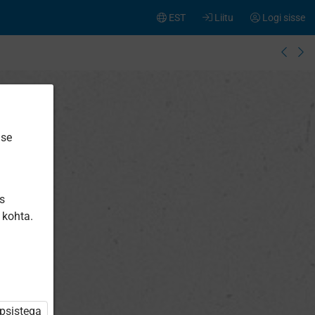
EST
Liitu
Logi sisse
ise
is
 kohta.
üpsistega