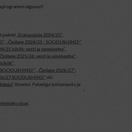
tusprogrammi algusest!
at paketi
„Erakasutaja 2024/25”
,
5”
,
„Õpilane 2024/25 - SOODUSHIND!”
,
4/25 isiklik: eesti ja venekeelne”
,
Õpilane 2025/26: eesti ja venekeelne”
,
isiklik”
,
ne - SOODUSHIND!”
,
„Õpilane 2026/27”
,
2026/27 SOODUSHIND”
või
didega”
litsentsi. Paketiga tutvumiseks ja
gemiseks sisse
.