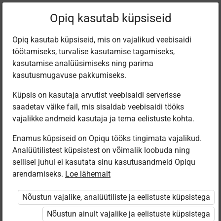
Praegune
Peatükk 3.5
Opiq kasutab küpsiseid
asukoht:
Muusika 1. kl
Opiq kasutab küpsiseid, mis on vajalikud veebisaidi
töötamiseks, turvalise kasutamise tagamiseks,
kasutamise analüüsimiseks ning parima
kasutusmugavuse pakkumiseks.
Küpsis on kasutaja arvutist veebisaidi serverisse
Paha pliiats
saadetav väike fail, mis sisaldab veebisaidi tööks
vajalikke andmeid kasutaja ja tema eelistuste kohta.
Enamus küpsiseid on Opiqu tööks tingimata vajalikud.
Ligipääs piiratud
Analüütilistest küpsistest on võimalik loobuda ning
sellisel juhul ei kasutata sinu kasutusandmeid Opiqu
Ligipääs õppesisule on piiratud. Sa ei ole Opiqusse
arendamiseks.
Loe lähemalt
sisse logitud.
Nõustun vajalike, analüütiliste ja eelistuste küpsistega
Selle õpiku kasutamiseks on vaja kehtivat paketi
Nõustun ainult vajalike ja eelistuste küpsistega
„Algklassi ja eelkooli pakett erakasutajale”
,