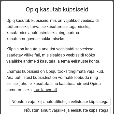
Praegune
Peatükk 7.1
Opiq kasutab küpsiseid
asukoht:
Muusika 1. kl
Opiq kasutab küpsiseid, mis on vajalikud veebisaidi
töötamiseks, turvalise kasutamise tagamiseks,
kasutamise analüüsimiseks ning parima
kasutusmugavuse pakkumiseks.
Küpsis on kasutaja arvutist veebisaidi serverisse
Isaga on julgem
saadetav väike fail, mis sisaldab veebisaidi tööks
vajalikke andmeid kasutaja ja tema eelistuste kohta.
Enamus küpsiseid on Opiqu tööks tingimata vajalikud.
Ligipääs piiratud
Analüütilistest küpsistest on võimalik loobuda ning
sellisel juhul ei kasutata sinu kasutusandmeid Opiqu
Ligipääs õppesisule on piiratud. Sa ei ole Opiqusse
arendamiseks.
Loe lähemalt
sisse logitud.
Nõustun vajalike, analüütiliste ja eelistuste küpsistega
Selle õpiku kasutamiseks on vaja kehtivat paketi
Nõustun ainult vajalike ja eelistuste küpsistega
„Algklassi ja eelkooli pakett erakasutajale”
,