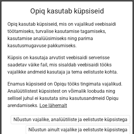
Praegune
Peatükk 10.2
Opiq kasutab küpsiseid
asukoht:
Muusika 1. kl
Opiq kasutab küpsiseid, mis on vajalikud veebisaidi
töötamiseks, turvalise kasutamise tagamiseks,
kasutamise analüüsimiseks ning parima
kasutusmugavuse pakkumiseks.
Küpsis on kasutaja arvutist veebisaidi serverisse
Jõulutaadi ootel
saadetav väike fail, mis sisaldab veebisaidi tööks
vajalikke andmeid kasutaja ja tema eelistuste kohta.
Enamus küpsiseid on Opiqu tööks tingimata vajalikud.
Ligipääs piiratud
Analüütilistest küpsistest on võimalik loobuda ning
sellisel juhul ei kasutata sinu kasutusandmeid Opiqu
Ligipääs õppesisule on piiratud. Sa ei ole Opiqusse
arendamiseks.
Loe lähemalt
sisse logitud.
Nõustun vajalike, analüütiliste ja eelistuste küpsistega
Selle õpiku kasutamiseks on vaja kehtivat paketi
Nõustun ainult vajalike ja eelistuste küpsistega
„Algklassi ja eelkooli pakett erakasutajale”
,