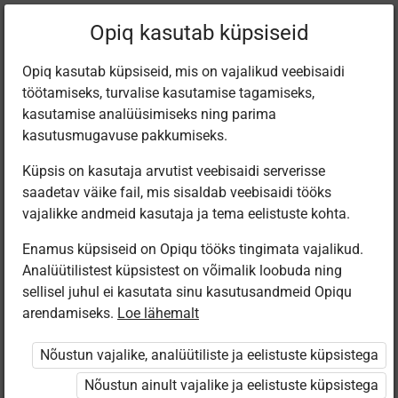
Praegune
Peatükk 17.1
Opiq kasutab küpsiseid
asukoht:
Muusika 1. kl
Opiq kasutab küpsiseid, mis on vajalikud veebisaidi
töötamiseks, turvalise kasutamise tagamiseks,
kasutamise analüüsimiseks ning parima
kasutusmugavuse pakkumiseks.
Küpsis on kasutaja arvutist veebisaidi serverisse
Meistrimehed
saadetav väike fail, mis sisaldab veebisaidi tööks
vajalikke andmeid kasutaja ja tema eelistuste kohta.
Enamus küpsiseid on Opiqu tööks tingimata vajalikud.
Ligipääs piiratud
Analüütilistest küpsistest on võimalik loobuda ning
sellisel juhul ei kasutata sinu kasutusandmeid Opiqu
Ligipääs õppesisule on piiratud. Sa ei ole Opiqusse
arendamiseks.
Loe lähemalt
sisse logitud.
Nõustun vajalike, analüütiliste ja eelistuste küpsistega
Selle õpiku kasutamiseks on vaja kehtivat paketi
Nõustun ainult vajalike ja eelistuste küpsistega
„Algklassi ja eelkooli pakett erakasutajale”
,