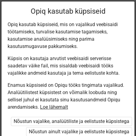
Praegune
Peatükk 23.10
Opiq kasutab küpsiseid
asukoht:
Muusika 1. kl
Opiq kasutab küpsiseid, mis on vajalikud veebisaidi
töötamiseks, turvalise kasutamise tagamiseks,
kasutamise analüüsimiseks ning parima
kasutusmugavuse pakkumiseks.
Küpsis on kasutaja arvutist veebisaidi serverisse
Tädi
saadetav väike fail, mis sisaldab veebisaidi tööks
vajalikke andmeid kasutaja ja tema eelistuste kohta.
Enamus küpsiseid on Opiqu tööks tingimata vajalikud.
Ligipääs piiratud
Analüütilistest küpsistest on võimalik loobuda ning
sellisel juhul ei kasutata sinu kasutusandmeid Opiqu
Ligipääs õppesisule on piiratud. Sa ei ole Opiqusse
arendamiseks.
Loe lähemalt
sisse logitud.
Nõustun vajalike, analüütiliste ja eelistuste küpsistega
Selle õpiku kasutamiseks on vaja kehtivat paketi
Nõustun ainult vajalike ja eelistuste küpsistega
„Algklassi ja eelkooli pakett erakasutajale”
,