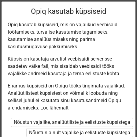
Praegune
Peatükk 2.14
Opiq kasutab küpsiseid
asukoht:
Käsitöötuba. 2. osa
Opiq kasutab küpsiseid, mis on vajalikud veebisaidi
töötamiseks, turvalise kasutamise tagamiseks,
kasutamise analüüsimiseks ning parima
kasutusmugavuse pakkumiseks.
Küpsis on kasutaja arvutist veebisaidi serverisse
Leevikesed
saadetav väike fail, mis sisaldab veebisaidi tööks
vajalikke andmeid kasutaja ja tema eelistuste kohta.
Enamus küpsiseid on Opiqu tööks tingimata vajalikud.
Ligipääs piiratud
Analüütilistest küpsistest on võimalik loobuda ning
sellisel juhul ei kasutata sinu kasutusandmeid Opiqu
Ligipääs õppesisule on piiratud. Sa ei ole Opiqusse
arendamiseks.
Loe lähemalt
sisse logitud.
Nõustun vajalike, analüütiliste ja eelistuste küpsistega
Selle õpiku kasutamiseks on vaja kehtivat paketi
Nõustun ainult vajalike ja eelistuste küpsistega
„Algklassi ja eelkooli pakett erakasutajale”
,