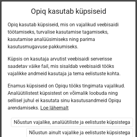
Praegune
Peatükk 3.18
Opiq kasutab küpsiseid
asukoht:
Käsitöötuba. 2. osa
Opiq kasutab küpsiseid, mis on vajalikud veebisaidi
töötamiseks, turvalise kasutamise tagamiseks,
kasutamise analüüsimiseks ning parima
kasutusmugavuse pakkumiseks.
Küpsis on kasutaja arvutist veebisaidi serverisse
Kuused
saadetav väike fail, mis sisaldab veebisaidi tööks
vajalikke andmeid kasutaja ja tema eelistuste kohta.
Enamus küpsiseid on Opiqu tööks tingimata vajalikud.
Ligipääs piiratud
Analüütilistest küpsistest on võimalik loobuda ning
sellisel juhul ei kasutata sinu kasutusandmeid Opiqu
Ligipääs õppesisule on piiratud. Sa ei ole Opiqusse
arendamiseks.
Loe lähemalt
sisse logitud.
Nõustun vajalike, analüütiliste ja eelistuste küpsistega
Selle õpiku kasutamiseks on vaja kehtivat paketi
Nõustun ainult vajalike ja eelistuste küpsistega
„Algklassi ja eelkooli pakett erakasutajale”
,