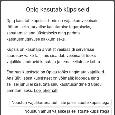
Praegune
Peatükk 2.4
Opiq kasutab küpsiseid
asukoht:
Muusika 2. kl
Opiq kasutab küpsiseid, mis on vajalikud veebisaidi
töötamiseks, turvalise kasutamise tagamiseks,
kasutamise analüüsimiseks ning parima
kasutusmugavuse pakkumiseks.
Küpsis on kasutaja arvutist veebisaidi serverisse
Vastlapäev ehk
saadetav väike fail, mis sisaldab veebisaidi tööks
vajalikke andmeid kasutaja ja tema eelistuste kohta.
lihaheitepäev
Enamus küpsiseid on Opiqu tööks tingimata vajalikud.
Analüütilistest küpsistest on võimalik loobuda ning
sellisel juhul ei kasutata sinu kasutusandmeid Opiqu
arendamiseks.
Loe lähemalt
Ligipääs piiratud
Nõustun vajalike, analüütiliste ja eelistuste küpsistega
Ligipääs õppesisule on piiratud. Sa ei ole Opiqusse
sisse logitud.
Nõustun ainult vajalike ja eelistuste küpsistega