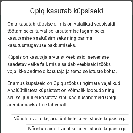
Praegune
Peatükk 12.1
Opiq kasutab küpsiseid
asukoht:
Liisu ja Sass lasteaias, I
Opiq kasutab küpsiseid, mis on vajalikud veebisaidi
töötamiseks, turvalise kasutamise tagamiseks,
kasutamise analüüsimiseks ning parima
kasutusmugavuse pakkumiseks.
Küpsis on kasutaja arvutist veebisaidi serverisse
saadetav väike fail, mis sisaldab veebisaidi tööks
Ligipääs piiratud
vajalikke andmeid kasutaja ja tema eelistuste kohta.
Enamus küpsiseid on Opiqu tööks tingimata vajalikud.
Ligipääs õppesisule on piiratud. Sa ei ole Opiqusse
Analüütilistest küpsistest on võimalik loobuda ning
sisse logitud.
sellisel juhul ei kasutata sinu kasutusandmeid Opiqu
Selle õpiku kasutamiseks on vaja kehtivat paketi
arendamiseks.
Loe lähemalt
„Algklassi ja eelkooli pakett erakasutajale”
,
„Algklassi ja eelkooli pakett erakasutajale 2026/27”
,
Nõustun vajalike, analüütiliste ja eelistuste küpsistega
„Algklassi ja eelkooli pakett lasteaiaõpetajale
Nõustun ainult vajalike ja eelistuste küpsistega
2026/27”