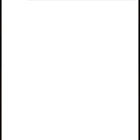
tutvumiseks ja litsentsi tellimiseks kliki paketi linki.
Kui sul on kehtiv litsents, logi peatüki nägemiseks
sisse.
Logi sisse
Opiqu tutvustus
Peatüki alateemad:
Personal
Organisatsioon
Palgasüsteem
Aja planeerimine
Selle õpiku kasutamiseks on vaja kehtivat paketi
„Õpilasfirma tööjuhend õpilasele”
litsentsi. Paketiga
tutvumiseks ja litsentsi tellimiseks kliki paketi linki.
Kui sul on kehtiv litsents,
logi peatüki nägemiseks sisse
.