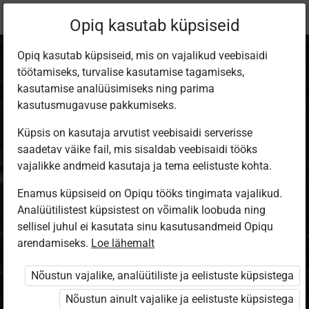
Praegune
Peatükk 2.8
Opiq kasutab küpsiseid
asukoht:
Õpiettevõte kutseõppes
Opiq kasutab küpsiseid, mis on vajalikud veebisaidi
töötamiseks, turvalise kasutamise tagamiseks,
kasutamise analüüsimiseks ning parima
kasutusmugavuse pakkumiseks.
Küpsis on kasutaja arvutist veebisaidi serverisse
Personal
saadetav väike fail, mis sisaldab veebisaidi tööks
vajalikke andmeid kasutaja ja tema eelistuste kohta.
Enamus küpsiseid on Opiqu tööks tingimata vajalikud.
Ligipääs piiratud
Analüütilistest küpsistest on võimalik loobuda ning
sellisel juhul ei kasutata sinu kasutusandmeid Opiqu
Ligipääs õppesisule on piiratud. Sa ei ole Opiqusse
arendamiseks.
Loe lähemalt
sisse logitud.
Nõustun vajalike, analüütiliste ja eelistuste küpsistega
Selle õpiku kasutamiseks on vaja kehtivat paketi
Nõustun ainult vajalike ja eelistuste küpsistega
„Õpilasfirma tööjuhend õpilasele”
litsentsi. Paketiga