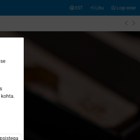
EST
Liitu
Logi sisse
ise
is
 kohta.
üpsistega