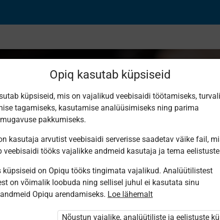
Opiq kasutab küpsiseid
sutab küpsiseid, mis on vajalikud veebisaidi töötamiseks, turval
ise tagamiseks, kasutamise analüüsimiseks ning parima
n
smugavuse pakkumiseks.
n kasutaja arvutist veebisaidi serverisse saadetav väike fail, m
b veebisaidi tööks vajalikke andmeid kasutaja ja tema eelistuste
küpsiseid on Opiqu tööks tingimata vajalikud. Analüütilistest
st on võimalik loobuda ning sellisel juhul ei kasutata sinu
sandmeid Opiqu arendamiseks.
Loe lähemalt
i ole Opiqusse sisse logitud.
tivat paketi
Nõustun vajalike, analüütiliste ja eelistuste k