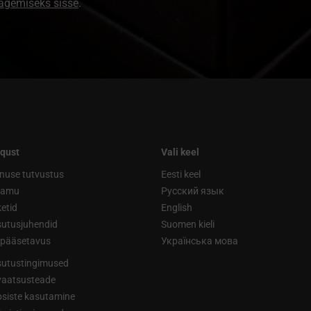
nägemiseks sisse
.
qust
Vali keel
nuse tutvustus
Eesti keel
ramu
Русский язык
etid
English
utusjuhendid
Suomen kieli
ipääsetavus
Українська мова
utustingimused
vaatsusteade
siste kasutamine