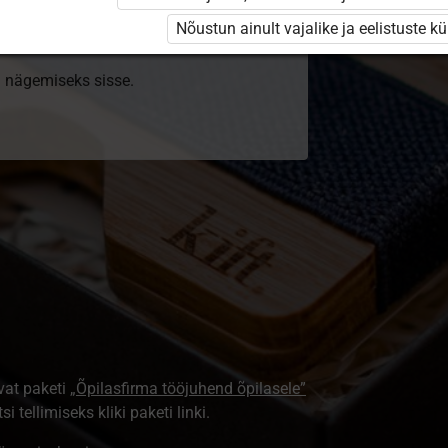
sentsi. Paketiga tutvumiseks ja litsentsi
Nõustun ainult vajalike ja eelistuste k
ki nägemiseks sisse.
vat paketi
„Õpilasfirma tööjuhend õpilasele”
i tellimiseks kliki paketi linki.