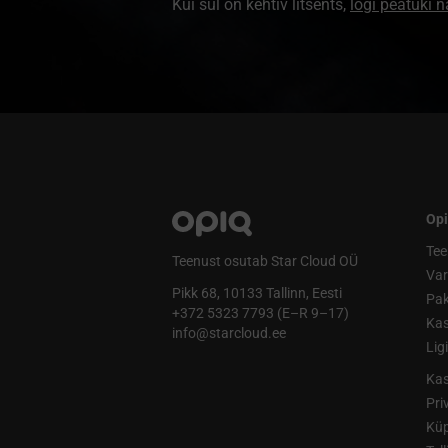
Kui sul on kehtiv litsents,
logi peatüki 
Opi
Tee
Teenust osutab Star Cloud OÜ
Va
Pikk 68, 10133 Tallinn, Eesti
Pak
+372 5323 7793 (E–R 9–17)
Kas
info@starcloud.ee
Lig
Kas
Pri
Küp