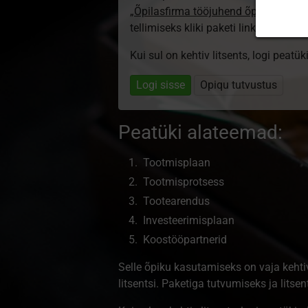
„Õpilasfirma tööjuhend õpilasele”
lit
tellimiseks kliki paketi linki.
Kui sul on kehtiv litsents, logi peatü
Logi sisse
Opiqu tutvustus
Peatüki alateemad:
Tootmisplaan
Tootmisprotsess
Tootearendus
Investeerimisplaan
Koostööpartnerid
Selle õpiku kasutamiseks on vaja kehti
litsentsi. Paketiga tutvumiseks ja litsents