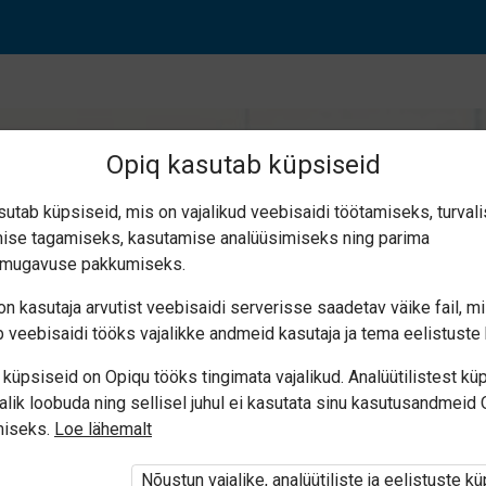
Opiq kasutab küpsiseid
sutab küpsiseid, mis on vajalikud veebisaidi töötamiseks, turval
ise tagamiseks, kasutamise analüüsimiseks ning parima
smugavuse pakkumiseks.
n kasutaja arvutist veebisaidi serverisse saadetav väike fail, m
 veebisaidi tööks vajalikke andmeid kasutaja ja tema eelistuste 
küpsiseid on Opiqu tööks tingimata vajalikud. Analüütilistest kü
alik loobuda ning sellisel juhul ei kasutata sinu kasutusandmeid
miseks.
Loe lähemalt
i ole Opiqusse sisse logitud.
Nõustun vajalike, analüütiliste ja eelistuste k
tivat paketi
„Erakasutaja 2024/25”
,