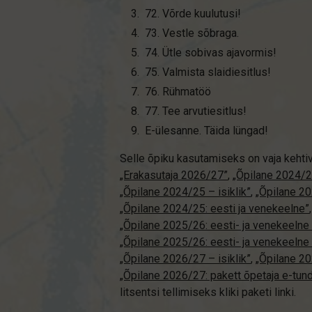
72. Võrde kuulutusi!
73. Vestle sõbraga.
74. Ütle sobivas ajavormis!
75. Valmista slaidiesitlus!
76. Rühmatöö
77. Tee arvutiesitlus!
E-ülesanne. Täida lüngad!
Selle õpiku kasutamiseks on vaja kehti
„Erakasutaja 2026/27”
,
„Õpilane 2024/2
„Õpilane 2024/25 – isiklik”
,
„Õpilane 20
„Õpilane 2024/25: eesti ja venekeelne”
„Õpilane 2025/26: eesti- ja venekeelne -
„Õpilane 2025/26: eesti- ja venekeel
„Õpilane 2026/27 – isiklik”
,
„Õpilane 
„Õpilane 2026/27: pakett õpetaja e-tun
litsentsi tellimiseks kliki paketi linki.