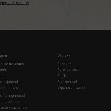
nägemiseks sisse
.
iqust
Vali keel
nuse tutvustus
Eesti keel
ramu
Русский язык
etid
English
utusjuhendid
Suomen kieli
ipääsetavus
Українська мова
utustingimused
vaatsusteade
siste kasutamine