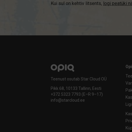
Kui sul on kehtiv litsents,
logi peatüki 
Op
Tee
Teenust osutab Star Cloud OÜ
Va
Pikk 68, 10133 Tallinn, Eesti
Pak
+372 5323 7793 (E–R 9–17)
Kas
info@starcloud.ee
Lig
Kas
Pri
Küp