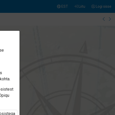
EST
Liitu
Logi sisse
ise
is
kohta.
psistest
 Opiqu
üpsistega