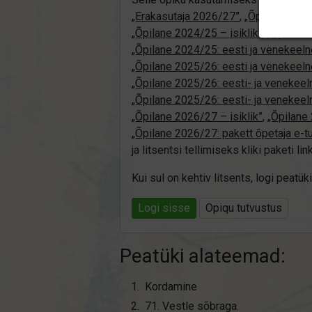
„Erakasutaja 2026/27”
,
„Õpilane 202
„Õpilane 2024/25 – isiklik”
,
„Õpilane 
„Õpilane 2024/25: eesti ja venekeeln
„Õpilane 2025/26: eesti ja venekeeln
„Õpilane 2025/26: eesti- ja venekeelne
„Õpilane 2025/26: eesti- ja veneke
„Õpilane 2026/27 – isiklik”
,
„Õpilan
„Õpilane 2026/27: pakett õpetaja e-t
ja litsentsi tellimiseks kliki paketi link
Kui sul on kehtiv litsents, logi peat
Logi sisse
Opiqu tutvustus
Peatüki alateemad:
Kordamine
71. Vestle sõbraga.