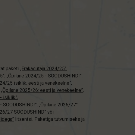
vat paketi
„Erakasutaja 2024/25”
,
5”
,
„Õpilane 2024/25 - SOODUSHIND!”
,
24/25 isiklik: eesti ja venekeelne”
,
,
„Õpilane 2025/26: eesti ja venekeelne”
,
 isiklik”
,
ne - SOODUSHIND!”
,
„Õpilane 2026/27”
,
2026/27 SOODUSHIND”
või
didega”
litsentsi. Paketiga tutvumiseks ja