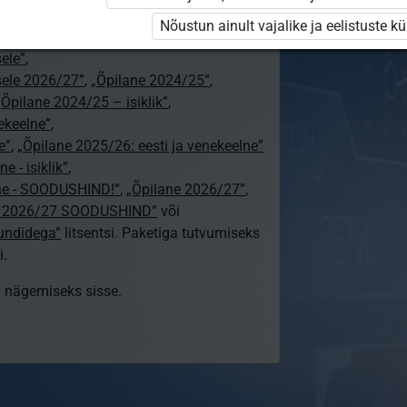
a gümnaasiumile õpetajale”
,
Nõustun ainult vajalike ja eelistuste k
jale 2026/27”
,
ele”
,
ele 2026/27”
,
„Õpilane 2024/25”
,
„Õpilane 2024/25 – isiklik”
,
nekeelne”
,
e”
,
„Õpilane 2025/26: eesti ja venekeelne”
e - isiklik”
,
lne - SOODUSHIND!”
,
„Õpilane 2026/27”
,
e 2026/27 SOODUSHIND”
või
tundidega”
litsentsi. Paketiga tutvumiseks
i.
ki nägemiseks sisse.