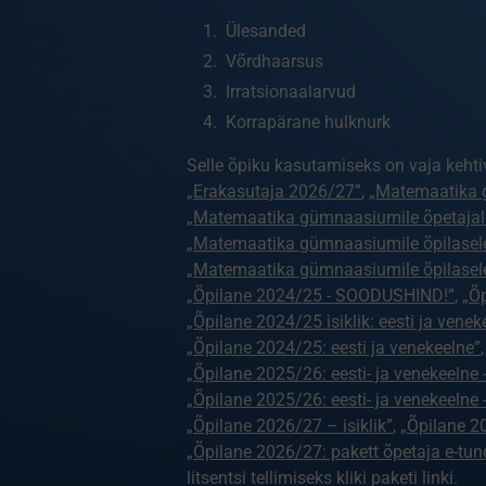
Ülesanded
Võrdhaarsus
Irratsionaalarvud
Korrapärane hulknurk
Selle õpiku kasutamiseks on vaja kehti
„Erakasutaja 2026/27”
,
„Matemaatika 
„Matemaatika gümnaasiumile õpetajal
„Matemaatika gümnaasiumile õpilasel
„Matemaatika gümnaasiumile õpilasel
„Õpilane 2024/25 - SOODUSHIND!”
,
„Õp
„Õpilane 2024/25 isiklik: eesti ja venek
„Õpilane 2024/25: eesti ja venekeelne”
„Õpilane 2025/26: eesti- ja venekeelne - 
„Õpilane 2025/26: eesti- ja venekeeln
„Õpilane 2026/27 – isiklik”
,
„Õpilane 
„Õpilane 2026/27: pakett õpetaja e-tun
litsentsi tellimiseks kliki paketi linki.