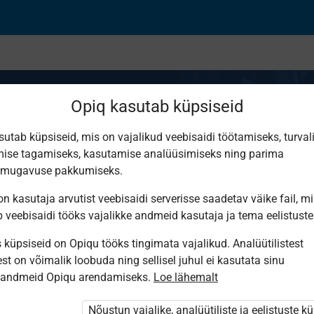
Opiq kasutab küpsiseid
sutab küpsiseid, mis on vajalikud veebisaidi töötamiseks, turval
ise tagamiseks, kasutamise analüüsimiseks ning parima
smugavuse pakkumiseks.
n kasutaja arvutist veebisaidi serverisse saadetav väike fail, m
b veebisaidi tööks vajalikke andmeid kasutaja ja tema eelistuste
küpsiseid on Opiqu tööks tingimata vajalikud. Analüütilistest
st on võimalik loobuda ning sellisel juhul ei kasutata sinu
sandmeid Opiqu arendamiseks.
Loe lähemalt
i ole Opiqusse sisse logitud.
htivat paketi
„Erakasutaja 2024/25”
,
Nõustun vajalike, analüütiliste ja eelistuste k