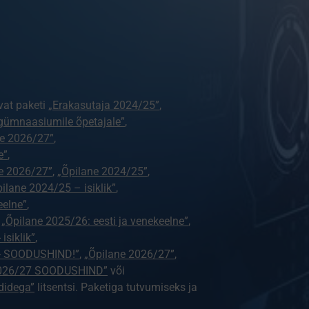
vat paketi
„Erakasutaja 2024/25”
,
gümnaasiumile õpetajale”
,
e 2026/27”
,
e”
,
e 2026/27”
,
„Õpilane 2024/25”
,
ilane 2024/25 – isiklik”
,
eelne”
,
,
„Õpilane 2025/26: eesti ja venekeelne”
,
isiklik”
,
e - SOODUSHIND!”
,
„Õpilane 2026/27”
,
2026/27 SOODUSHIND”
või
didega”
litsentsi. Paketiga tutvumiseks ja