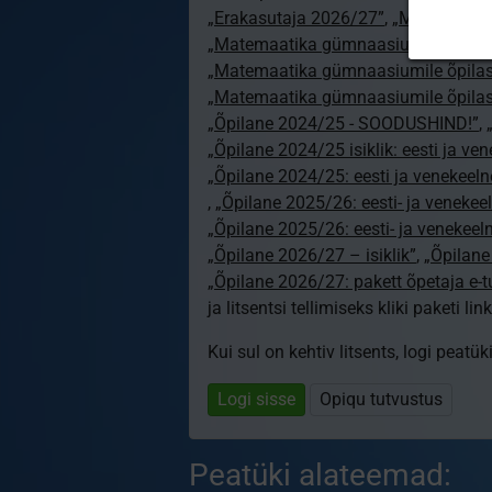
„Erakasutaja 2026/27”
,
„Matemaatik
„Matemaatika gümnaasiumile õpeta
„Matemaatika gümnaasiumile õpilas
„Matemaatika gümnaasiumile õpilas
„Õpilane 2024/25 - SOODUSHIND!”
,
„Õpilane 2024/25 isiklik: eesti ja ve
„Õpilane 2024/25: eesti ja venekeeln
,
„Õpilane 2025/26: eesti- ja venekeeln
„Õpilane 2025/26: eesti- ja venekee
„Õpilane 2026/27 – isiklik”
,
„Õpilan
„Õpilane 2026/27: pakett õpetaja e-
ja litsentsi tellimiseks kliki paketi link
Kui sul on kehtiv litsents, logi peatü
Logi sisse
Opiqu tutvustus
Peatüki alateemad: