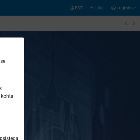
EST
Liitu
Logi sisse
ise
is
 kohta.
üpsistega