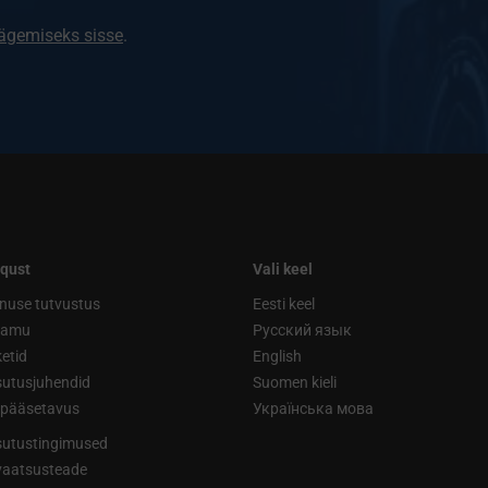
nägemiseks sisse
.
qust
Vali keel
nuse tutvustus
Eesti keel
ramu
Русский язык
etid
English
utusjuhendid
Suomen kieli
ipääsetavus
Українська мова
utustingimused
vaatsusteade