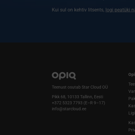
Kui sul on kehtiv litsents,
logi peatüki 
Opi
Tee
Teenust osutab Star Cloud OÜ
Va
Pikk 68, 10133 Tallinn, Eesti
Pak
+372 5323 7793 (E–R 9–17)
Kas
info@starcloud.ee
Lig
Kas
Pri