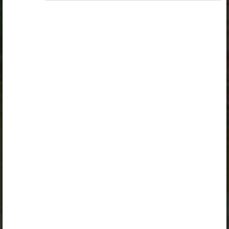
Ligipääs õppesisule on piiratud. Sa ei ole Opiqusse
sisse logitud.
Selle õpiku kasutamiseks on vaja kehtivat paketi
„Erakasutaja 2024/25”
,
„Erakasutaja 2026/27”
,
„Õpilane 2024/25”
,
„Õpilane 2024/25 - SOODUSHIND!”
,
„Õpilane 2024/25 – isiklik”
,
„Õpilane 2024/25 isiklik: eesti ja venekeelne”
,
„Õpilane 2024/25: eesti ja venekeelne”
,
„Õpilane 2025/26: eesti ja venekeelne”
,
„Õpilane 2025/26: eesti- ja venekeelne - isiklik”
,
„Õpilane 2025/26: eesti- ja venekeelne -
SOODUSHIND!”
,
„Õpilane 2026/27”
,
„Õpilane 2026/27 – isiklik”
,
„Õpilane 2026/27 SOODUSHIND”
või
„Õpilane 2026/27: pakett õpetaja e-tundidega”
litsentsi. Paketiga tutvumiseks ja litsentsi tellimiseks
kliki paketi linki.