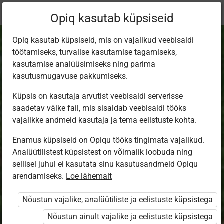
Praegune
Peatükk 3.3
Opiq kasutab küpsiseid
asukoht:
Baastase, II.
Opiq kasutab küpsiseid, mis on vajalikud veebisaidi
töötamiseks, turvalise kasutamise tagamiseks,
kasutamise analüüsimiseks ning parima
kasutusmugavuse pakkumiseks.
Küpsis on kasutaja arvutist veebisaidi serverisse
Добро
saadetav väike fail, mis sisaldab veebisaidi tööks
vajalikke andmeid kasutaja ja tema eelistuste kohta.
пожаловать в
Enamus küpsiseid on Opiqu tööks tingimata vajalikud.
Analüütilistest küpsistest on võimalik loobuda ning
«Орлёнок»!
sellisel juhul ei kasutata sinu kasutusandmeid Opiqu
arendamiseks.
Loe lähemalt
Nõustun vajalike, analüütiliste ja eelistuste küpsistega
Ligipääs piiratud
Nõustun ainult vajalike ja eelistuste küpsistega