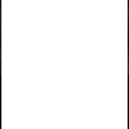
„Õpilane 2025/26: eesti- ja venekeelne - isiklik”
,
„Õpilane 2025/26: eesti- ja venekeelne - SOODUSHIND!”
,
„Õpilane 2026/27”
,
„Õpilane 2026/27 – isiklik”
,
„Õpilane 2026/27 SOODUSHIND”
või
„Õpilane 2026/27: pakett õpetaja e-tundidega”
litsentsi.
Paketiga tutvumiseks ja litsentsi tellimiseks kliki paketi
linki.
Kui sul on kehtiv litsents,
logi peatüki nägemiseks sisse
.
Opiqust
Teenuse tutvustus
Teenust osutab Star Cloud OÜ
Varamu
Pikk 68, 10133 Tallinn, Eesti
Paketid
+372 5323 7793 (E–R 9–17)
Kasutusjuhendid
info@starcloud.ee