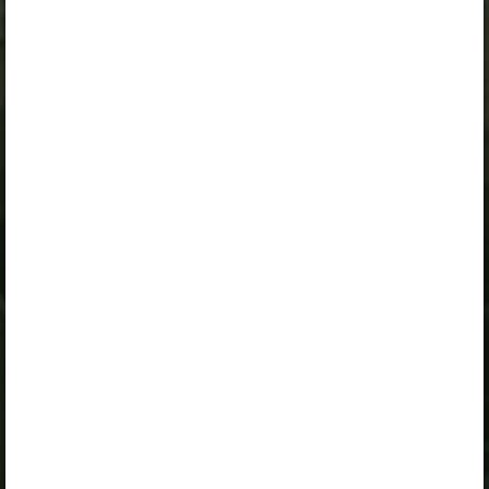
Kui sul on kehtiv litsents, logi peatüki nägemiseks
sisse.
Logi sisse
Opiqu tutvustus
Peatüki alateemad:
Добро пожаловать в «Орлёнок»!
Что такое детский центр «Орлёнок»?
Добро пожаловать в «Орлёнок»!
Selle õpiku kasutamiseks on vaja kehtivat paketi
„Erakasutaja 2024/25”
,
„Erakasutaja 2026/27”
,
„Õpilane 2024/25”
,
„Õpilane 2024/25 - SOODUSHIND!”
,
„Õpilane 2024/25 – isiklik”
,
„Õpilane 2024/25 isiklik: eesti ja venekeelne”
,
„Õpilane 2024/25: eesti ja venekeelne”
,
„Õpilane 2025/26: eesti ja venekeelne”
,