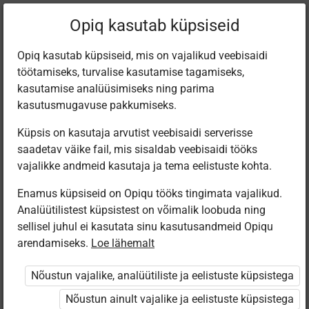
Praegune
Peatükk 8.3
Opiq kasutab küpsiseid
asukoht:
Baastase, II.
Opiq kasutab küpsiseid, mis on vajalikud veebisaidi
töötamiseks, turvalise kasutamise tagamiseks,
kasutamise analüüsimiseks ning parima
kasutusmugavuse pakkumiseks.
Küpsis on kasutaja arvutist veebisaidi serverisse
Русско-эстонский
saadetav väike fail, mis sisaldab veebisaidi tööks
vajalikke andmeid kasutaja ja tema eelistuste kohta.
словарь
Enamus küpsiseid on Opiqu tööks tingimata vajalikud.
Analüütilistest küpsistest on võimalik loobuda ning
sellisel juhul ei kasutata sinu kasutusandmeid Opiqu
arendamiseks.
Loe lähemalt
Ligipääs piiratud
Nõustun vajalike, analüütiliste ja eelistuste küpsistega
Ligipääs õppesisule on piiratud. Sa ei ole Opiqusse
sisse logitud.
Nõustun ainult vajalike ja eelistuste küpsistega