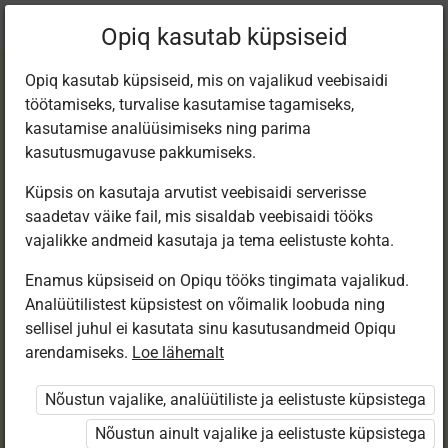
Praegune
Peatükk 4.1
Opiq kasutab küpsiseid
asukoht:
Matemaatika 6. kl, e-tund
Opiq kasutab küpsiseid, mis on vajalikud veebisaidi
töötamiseks, turvalise kasutamise tagamiseks,
kasutamise analüüsimiseks ning parima
kasutusmugavuse pakkumiseks.
Küpsis on kasutaja arvutist veebisaidi serverisse
Harilike murdude
saadetav väike fail, mis sisaldab veebisaidi tööks
vajalikke andmeid kasutaja ja tema eelistuste kohta.
teisendamine
Enamus küpsiseid on Opiqu tööks tingimata vajalikud.
Analüütilistest küpsistest on võimalik loobuda ning
kümnendmurdudek
sellisel juhul ei kasutata sinu kasutusandmeid Opiqu
arendamiseks.
Loe lähemalt
s (1)
Nõustun vajalike, analüütiliste ja eelistuste küpsistega
Nõustun ainult vajalike ja eelistuste küpsistega