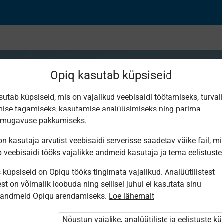
Opiq kasutab küpsiseid
sutab küpsiseid, mis on vajalikud veebisaidi töötamiseks, turval
ise tagamiseks, kasutamise analüüsimiseks ning parima
ожные числа. Модул
smugavuse pakkumiseks.
n kasutaja arvutist veebisaidi serverisse saadetav väike fail, m
b veebisaidi tööks vajalikke andmeid kasutaja ja tema eelistuste
küpsiseid on Opiqu tööks tingimata vajalikud. Analüütilistest
st on võimalik loobuda ning sellisel juhul ei kasutata sinu
sandmeid Opiqu arendamiseks.
Loe lähemalt
i ole Opiqusse sisse logitud.
htivat paketi
„Erakasutaja 2024/25”
,
Nõustun vajalike, analüütiliste ja eelistuste k