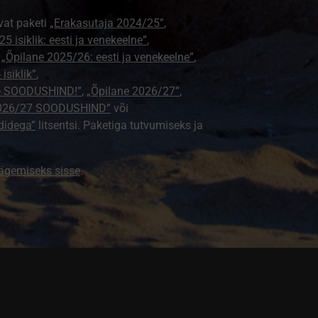
vat paketi
„Erakasutaja 2024/25”
,
5 isiklik: eesti ja venekeelne”
,
,
„Õpilane 2025/26: eesti ja venekeelne”
,
isiklik”
,
e - SOODUSHIND!”
,
„Õpilane 2026/27”
,
2026/27 SOODUSHIND”
või
didega”
litsentsi. Paketiga tutvumiseks ja
nägemiseks sisse
.