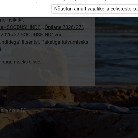
/25 isiklik: eesti ja venekeelne”
,
Nõustun ainult vajalike ja eelistuste k
e”
,
„Õpilane 2025/26: eesti ja venekeelne”
e - isiklik”
,
lne - SOODUSHIND!”
,
„Õpilane 2026/27”
,
e 2026/27 SOODUSHIND”
või
tundidega”
litsentsi. Paketiga tutvumiseks
i.
ki nägemiseks sisse.
ь числа (2)