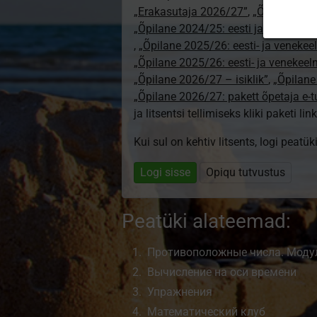
„Erakasutaja 2026/27”
,
„Õpilane 2024
„Õpilane 2024/25: eesti ja venekeeln
,
„Õpilane 2025/26: eesti- ja venekeeln
„Õpilane 2025/26: eesti- ja venekee
„Õpilane 2026/27 – isiklik”
,
„Õpilan
„Õpilane 2026/27: pakett õpetaja e-
ja litsentsi tellimiseks kliki paketi link
Kui sul on kehtiv litsents, logi peatü
Logi sisse
Opiqu tutvustus
Peatüki alateemad:
Противоположные числа. Модул
Вычисление на оси времени
Упражнения
Математический клуб