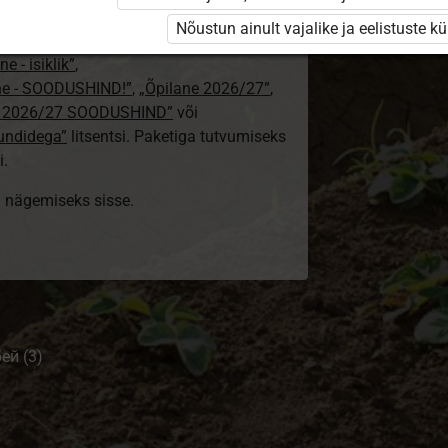
/25 isiklik: eesti ja venekeelne”
,
Nõustun ainult vajalike ja eelistuste k
e”
,
„Õpilane 2025/26: eesti ja venekeelne”
e - isiklik”
,
lne - SOODUSHIND!”
,
„Õpilane 2026/27”
,
e 2026/27 SOODUSHIND”
või
tundidega”
litsentsi. Paketiga tutvumiseks
i.
ki nägemiseks sisse.
ей (3)