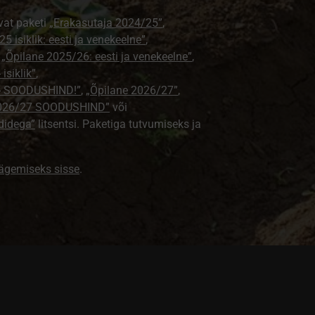
vat paketi
„Erakasutaja 2024/25”
,
5 isiklik: eesti ja venekeelne”
,
,
„Õpilane 2025/26: eesti ja venekeelne”
,
isiklik”
,
e - SOODUSHIND!”
,
„Õpilane 2026/27”
,
2026/27 SOODUSHIND”
või
didega”
litsentsi. Paketiga tutvumiseks ja
nägemiseks sisse
.