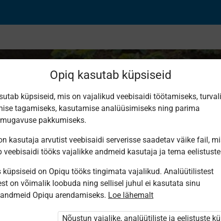
Opiq kasutab küpsiseid
sutab küpsiseid, mis on vajalikud veebisaidi töötamiseks, turval
ise tagamiseks, kasutamise analüüsimiseks ning parima
обыкновенных дроб
smugavuse pakkumiseks.
n kasutaja arvutist veebisaidi serverisse saadetav väike fail, m
b veebisaidi tööks vajalikke andmeid kasutaja ja tema eelistuste
küpsiseid on Opiqu tööks tingimata vajalikud. Analüütilistest
st on võimalik loobuda ning sellisel juhul ei kasutata sinu
sandmeid Opiqu arendamiseks.
Loe lähemalt
i ole Opiqusse sisse logitud.
htivat paketi
„Erakasutaja 2024/25”
,
Nõustun vajalike, analüütiliste ja eelistuste k