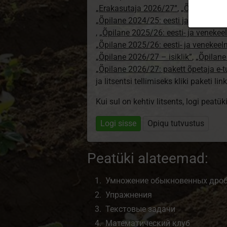
„Erakasutaja 2026/27”
,
„Õpilane 2024
„Õpilane 2024/25: eesti ja venekeeln
,
„Õpilane 2025/26: eesti- ja venekeeln
„Õpilane 2025/26: eesti- ja venekee
„Õpilane 2026/27 – isiklik”
,
„Õpilan
„Õpilane 2026/27: pakett õpetaja e-
ja litsentsi tellimiseks kliki paketi link
Kui sul on kehtiv litsents, logi peatü
Logi sisse
Opiqu tutvustus
Peatüki alateemad:
Умножение обыкновенных дроб
Упражнения
Текстовые задачи
Математический клуб