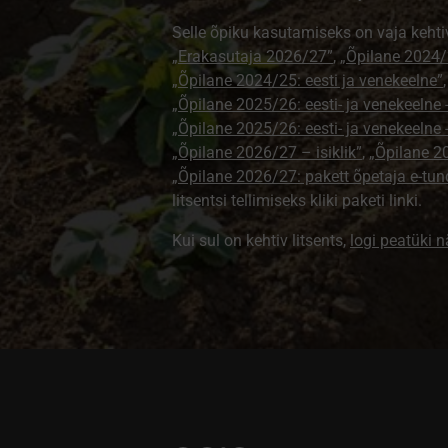
Selle õpiku kasutamiseks on vaja kehti
„Erakasutaja 2026/27”
,
„Õpilane 2024/2
„Õpilane 2024/25: eesti ja venekeelne”
„Õpilane 2025/26: eesti- ja venekeelne - 
„Õpilane 2025/26: eesti- ja venekeeln
„Õpilane 2026/27 – isiklik”
,
„Õpilane 
„Õpilane 2026/27: pakett õpetaja e-tun
litsentsi tellimiseks kliki paketi linki.
Kui sul on kehtiv litsents,
logi peatüki 