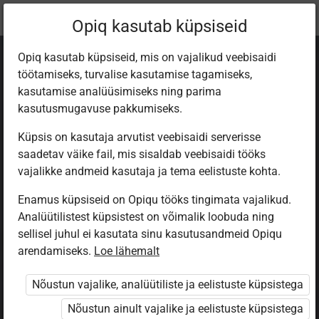
Praegune
Peatükk 6.1
Opiq kasutab küpsiseid
asukoht:
Математика 6 кл.
Opiq kasutab küpsiseid, mis on vajalikud veebisaidi
töötamiseks, turvalise kasutamise tagamiseks,
kasutamise analüüsimiseks ning parima
kasutusmugavuse pakkumiseks.
Küpsis on kasutaja arvutist veebisaidi serverisse
Окружность.
saadetav väike fail, mis sisaldab veebisaidi tööks
vajalikke andmeid kasutaja ja tema eelistuste kohta.
Длина
Enamus küpsiseid on Opiqu tööks tingimata vajalikud.
Analüütilistest küpsistest on võimalik loobuda ning
окружности
sellisel juhul ei kasutata sinu kasutusandmeid Opiqu
arendamiseks.
Loe lähemalt
Nõustun vajalike, analüütiliste ja eelistuste küpsistega
Ligipääs piiratud
Nõustun ainult vajalike ja eelistuste küpsistega