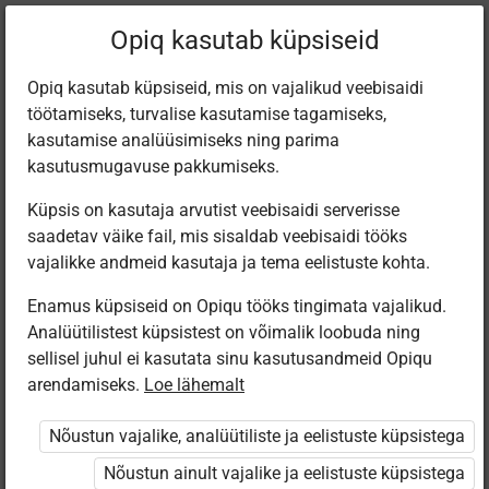
Praegune
Peatükk 5.3
Opiq kasutab küpsiseid
asukoht:
Музыка 7
Opiq kasutab küpsiseid, mis on vajalikud veebisaidi
töötamiseks, turvalise kasutamise tagamiseks,
kasutamise analüüsimiseks ning parima
kasutusmugavuse pakkumiseks.
Küpsis on kasutaja arvutist veebisaidi serverisse
Клавишные
saadetav väike fail, mis sisaldab veebisaidi tööks
vajalikke andmeid kasutaja ja tema eelistuste kohta.
инструменты
Enamus küpsiseid on Opiqu tööks tingimata vajalikud.
Analüütilistest küpsistest on võimalik loobuda ning
sellisel juhul ei kasutata sinu kasutusandmeid Opiqu
arendamiseks.
Loe lähemalt
Ligipääs piiratud
Nõustun vajalike, analüütiliste ja eelistuste küpsistega
Ligipääs õppesisule on piiratud. Sa ei ole Opiqusse
sisse logitud.
Nõustun ainult vajalike ja eelistuste küpsistega