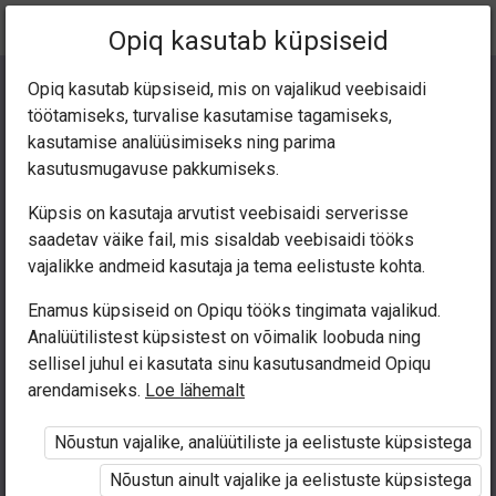
Praegune
Peatükk 3.14
Opiq kasutab küpsiseid
asukoht:
Русский 5 кл.
Opiq kasutab küpsiseid, mis on vajalikud veebisaidi
töötamiseks, turvalise kasutamise tagamiseks,
kasutamise analüüsimiseks ning parima
kasutusmugavuse pakkumiseks.
Küpsis on kasutaja arvutist veebisaidi serverisse
Гласные
И
,
Ы
saadetav väike fail, mis sisaldab veebisaidi tööks
vajalikke andmeid kasutaja ja tema eelistuste kohta.
после приставок
Enamus küpsiseid on Opiqu tööks tingimata vajalikud.
Analüütilistest küpsistest on võimalik loobuda ning
sellisel juhul ei kasutata sinu kasutusandmeid Opiqu
arendamiseks.
Loe lähemalt
Ligipääs piiratud
Nõustun vajalike, analüütiliste ja eelistuste küpsistega
Ligipääs õppesisule on piiratud. Sa ei ole Opiqusse
sisse logitud.
Nõustun ainult vajalike ja eelistuste küpsistega