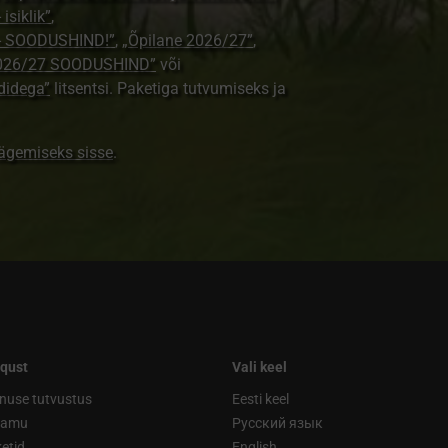
isiklik”
,
e - SOODUSHIND!”
,
„Õpilane 2026/27”
,
2026/27 SOODUSHIND”
või
didega”
litsentsi. Paketiga tutvumiseks ja
nägemiseks sisse
.
qust
Vali keel
nuse tutvustus
Eesti keel
ramu
Русский язык
etid
English