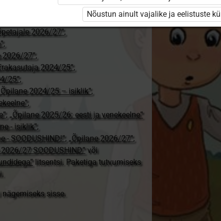
ajale”
,
Nõustun ainult vajalike ja eelistuste k
tajale 2026/27”
,
aõpetajale 2026/27”
,
e”
,
le 2026/27”
,
Erakasutaja 2024/25”
,
24/25”
,
„Õpilane 2024/25 – isiklik”
,
nekeelne”
,
e”
,
„Õpilane 2025/26: eesti ja venekeelne”
e - isiklik”
,
lne - SOODUSHIND!”
,
„Õpilane 2026/27”
,
e 2026/27 SOODUSHIND”
või
tundidega”
litsentsi. Paketiga tutvumiseks
i.
ki nägemiseks sisse.