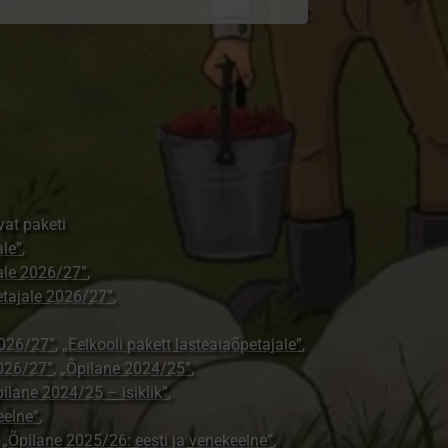
vat paketi
ale”
,
jale 2026/27”
,
petajale 2026/27”
,
2026/27”
,
„Eelkooli pakett lasteaiaõpetajale”
,
026/27”
,
„Õpilane 2024/25”
,
ilane 2024/25 – isiklik”
,
eelne”
,
,
„Õpilane 2025/26: eesti ja venekeelne”
,