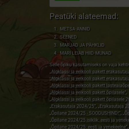
Peatüki alateemad:
METSA⋅ANNID
SEENED
MARJAD JA PÄHKLID
MARI LEIAB HIID⋅MUNAD
Selle õpiku kasutamiseks on vaja kehti
„Algklassi ja eelkooli pakett erakasutaj
„Algklassi ja eelkooli pakett erakasuta
„Algklassi ja eelkooli pakett lasteaiaõ
„Algklassi ja eelkooli pakett õpilasele”
,
„Algklassi ja eelkooli pakett õpilasele 
„Erakasutaja 2024/25”
,
„Erakasutaja 2
„Õpilane 2024/25 - SOODUSHIND!”
,
„Õp
„Õpilane 2024/25 isiklik: eesti ja venek
„Õpilane 2024/25: eesti ja venekeelne”