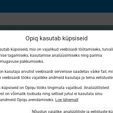
Opiq kasutab küpsiseid
sutab küpsiseid, mis on vajalikud veebisaidi töötamiseks, turval
ise tagamiseks, kasutamise analüüsimiseks ning parima
ID
smugavuse pakkumiseks.
n kasutaja arvutist veebisaidi serverisse saadetav väike fail, m
b veebisaidi tööks vajalikke andmeid kasutaja ja tema eelistuste
küpsiseid on Opiqu tööks tingimata vajalikud. Analüütilistest
st on võimalik loobuda ning sellisel juhul ei kasutata sinu
sandmeid Opiqu arendamiseks.
Loe lähemalt
i ole Opiqusse sisse logitud.
tivat paketi
Nõustun vajalike, analüütiliste ja eelistuste k