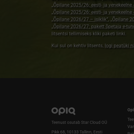
„Õpilane 2025/26: eesti- ja venekeelne - 
„Õpilane 2025/26: eesti- ja venekeeln
„Õpilane 2026/27 – isiklik”
,
„Õpilane 
„Õpilane 2026/27: pakett õpetaja e-tun
litsentsi tellimiseks kliki paketi linki.
Kui sul on kehtiv litsents,
logi peatüki 
Opi
Tee
Teenust osutab Star Cloud OÜ
Va
Pikk 68, 10133 Tallinn, Eesti
Pak