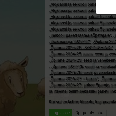
„Algklassi ja eelkooli pakett erakasut
„Algklassi ja eelkooli pakett erakasu
„Algklassi ja eelkooli pakett lasteai
„Algklassi ja eelkooli pakett õpilasel
„Algklassi ja eelkooli pakett õpilase
„Eelkooli pakett lasteaiaõpetajale”
,
„
„Erakasutaja 2026/27”
,
„Õpilane 20
„Õpilane 2024/25 - SOODUSHIND!”
,
„Õpilane 2024/25 isiklik: eesti ja ve
„Õpilane 2024/25: eesti ja venekeeln
,
„Õpilane 2025/26: eesti- ja venekeeln
„Õpilane 2025/26: eesti- ja venekee
„Õpilane 2026/27 – isiklik”
,
„Õpilan
„Õpilane 2026/27: pakett õpetaja e-
ja litsentsi tellimiseks kliki paketi link
Kui sul on kehtiv litsents, logi peatü
Logi sisse
Opiqu tutvustus