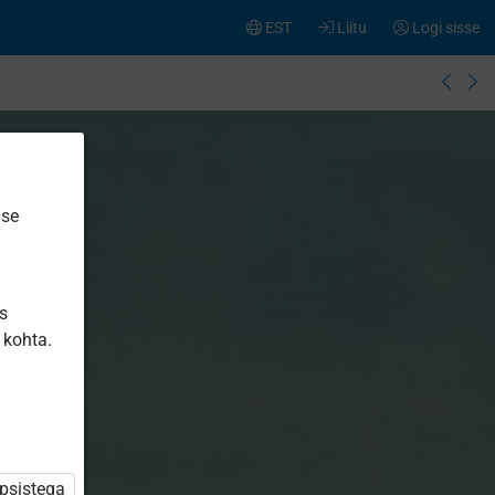
EST
Liitu
Logi sisse
ise
is
 kohta.
üpsistega