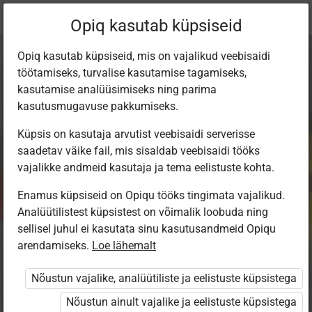
Praegune
Peatükk 5.5
Opiq kasutab küpsiseid
asukoht:
Matemaatika 2. kl, I osa
Opiq kasutab küpsiseid, mis on vajalikud veebisaidi
töötamiseks, turvalise kasutamise tagamiseks,
kasutamise analüüsimiseks ning parima
kasutusmugavuse pakkumiseks.
Küpsis on kasutaja arvutist veebisaidi serverisse
Liitmine ja
saadetav väike fail, mis sisaldab veebisaidi tööks
vajalikke andmeid kasutaja ja tema eelistuste kohta.
lahutamine 12
Enamus küpsiseid on Opiqu tööks tingimata vajalikud.
Analüütilistest küpsistest on võimalik loobuda ning
piires
sellisel juhul ei kasutata sinu kasutusandmeid Opiqu
arendamiseks.
Loe lähemalt
Nõustun vajalike, analüütiliste ja eelistuste küpsistega
Seotud sisu
Muud tegevused
Nõustun ainult vajalike ja eelistuste küpsistega