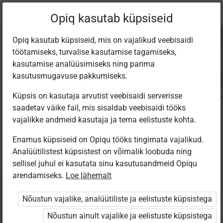
Praegune
Peatükk 1.4
Opiq kasutab küpsiseid
asukoht:
Loodusõpetus 9. kl, 1. osa
Opiq kasutab küpsiseid, mis on vajalikud veebisaidi
töötamiseks, turvalise kasutamise tagamiseks,
kasutamise analüüsimiseks ning parima
kasutusmugavuse pakkumiseks.
Küpsis on kasutaja arvutist veebisaidi serverisse
Naha hooldamine
saadetav väike fail, mis sisaldab veebisaidi tööks
vajalikke andmeid kasutaja ja tema eelistuste kohta.
Enamus küpsiseid on Opiqu tööks tingimata vajalikud.
Loe tekst ette
Analüütilistest küpsistest on võimalik loobuda ning
sellisel juhul ei kasutata sinu kasutusandmeid Opiqu
Mõtle ja arutle!
arendamiseks.
Loe lähemalt
Nõustun vajalike, analüütiliste ja eelistuste küpsistega
Miks on vaja ennast pesta?
Nõustun ainult vajalike ja eelistuste küpsistega
Kui tihti peaks inimene pesema keha?