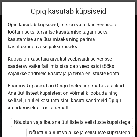
Praegune
Õppekomplekt
Opiq kasutab küpsiseid
asukoht:
Loodusõpetus 9. kl, 1. osa
Opiq kasutab küpsiseid, mis on vajalikud veebisaidi
töötamiseks, turvalise kasutamise tagamiseks,
kasutamise analüüsimiseks ning parima
kasutusmugavuse pakkumiseks.
Küpsis on kasutaja arvutist veebisaidi serverisse
Loodusõpetus 9.
saadetav väike fail, mis sisaldab veebisaidi tööks
vajalikke andmeid kasutaja ja tema eelistuste kohta.
klassile, 1. osa.
Enamus küpsiseid on Opiqu tööks tingimata vajalikud.
Analüütilistest küpsistest on võimalik loobuda ning
Lihtsustatud
sellisel juhul ei kasutata sinu kasutusandmeid Opiqu
arendamiseks.
Loe lähemalt
õppekava
Nõustun vajalike, analüütiliste ja eelistuste küpsistega
Nõustun ainult vajalike ja eelistuste küpsistega