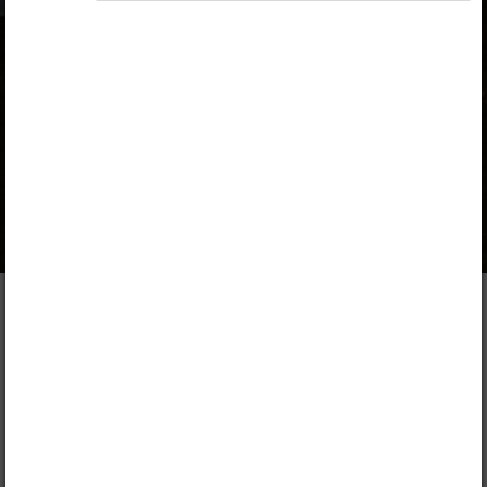
Autorid
Helle Anijärv, Piret Seedre
Ülesandekogu autorid
Helle Anijärv, Piret Seedre,
Väljaandja
SA Innove, HARNO
Kuulub paketti
Tasuta
Sisukord
Kirjeldus
1. Rakud, koed, elundid
Järg
Peatükk
1.1.
Inimese rakud, koed ja elundid
1.2.
Inimese elundid ja elundkonnad
1.3.
Nahk. Naha ehitus ja ülesanded