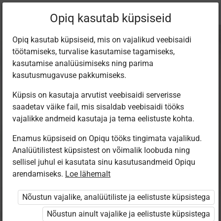
Praegune
Peatükk 8.4
Opiq kasutab küpsiseid
asukoht:
Loodusõpetus 9. kl, 1. osa
Opiq kasutab küpsiseid, mis on vajalikud veebisaidi
töötamiseks, turvalise kasutamise tagamiseks,
kasutamise analüüsimiseks ning parima
kasutusmugavuse pakkumiseks.
Küpsis on kasutaja arvutist veebisaidi serverisse
Haistmine ja
saadetav väike fail, mis sisaldab veebisaidi tööks
vajalikke andmeid kasutaja ja tema eelistuste kohta.
maitsmine
Enamus küpsiseid on Opiqu tööks tingimata vajalikud.
Analüütilistest küpsistest on võimalik loobuda ning
sellisel juhul ei kasutata sinu kasutusandmeid Opiqu
arendamiseks.
Loe lähemalt
Mõtle ja arutle!
Nõustun vajalike, analüütiliste ja eelistuste küpsistega
Mari ootas klassis, kuni teised lapsed
Nõustun ainult vajalike ja eelistuste küpsistega
sööklasse läksid. Seejärel otsis ta kotist