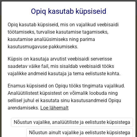
Praegune
Peatükk 1.8
Opiq kasutab küpsiseid
asukoht:
Inimeseõpetus 9
Opiq kasutab küpsiseid, mis on vajalikud veebisaidi
töötamiseks, turvalise kasutamise tagamiseks,
kasutamise analüüsimiseks ning parima
kasutusmugavuse pakkumiseks.
Küpsis on kasutaja arvutist veebisaidi serverisse
Vastsündinu eest
saadetav väike fail, mis sisaldab veebisaidi tööks
vajalikke andmeid kasutaja ja tema eelistuste kohta.
hoolitsemine
Enamus küpsiseid on Opiqu tööks tingimata vajalikud.
Analüütilistest küpsistest on võimalik loobuda ning
sellisel juhul ei kasutata sinu kasutusandmeid Opiqu
arendamiseks.
Loe lähemalt
Seotud sisu
Muud tegevused
Nõustun vajalike, analüütiliste ja eelistuste küpsistega
Nõustun ainult vajalike ja eelistuste küpsistega