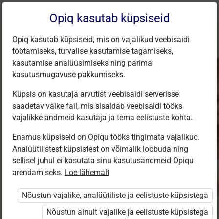
Praegune
Peatükk 2.2
Opiq kasutab küpsiseid
asukoht:
Inimeseõpetus 9
Opiq kasutab küpsiseid, mis on vajalikud veebisaidi
töötamiseks, turvalise kasutamise tagamiseks,
kasutamise analüüsimiseks ning parima
kasutusmugavuse pakkumiseks.
Küpsis on kasutaja arvutist veebisaidi serverisse
Pere eelarve.
saadetav väike fail, mis sisaldab veebisaidi tööks
vajalikke andmeid kasutaja ja tema eelistuste kohta.
Igapäevased
Enamus küpsiseid on Opiqu tööks tingimata vajalikud.
Analüütilistest küpsistest on võimalik loobuda ning
rahaasjad
sellisel juhul ei kasutata sinu kasutusandmeid Opiqu
arendamiseks.
Loe lähemalt
Nõustun vajalike, analüütiliste ja eelistuste küpsistega
Seotud sisu
Muud tegevused
Nõustun ainult vajalike ja eelistuste küpsistega