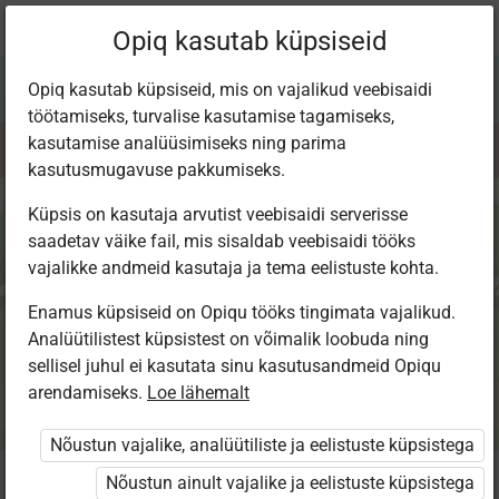
Praegune
Peatükk 1.1
Opiq kasutab küpsiseid
asukoht:
Inimeseõpetus 4. kl
Opiq kasutab küpsiseid, mis on vajalikud veebisaidi
töötamiseks, turvalise kasutamise tagamiseks,
kasutamise analüüsimiseks ning parima
kasutusmugavuse pakkumiseks.
Küpsis on kasutaja arvutist veebisaidi serverisse
Mina
saadetav väike fail, mis sisaldab veebisaidi tööks
vajalikke andmeid kasutaja ja tema eelistuste kohta.
Enamus küpsiseid on Opiqu tööks tingimata vajalikud.
Analüütilistest küpsistest on võimalik loobuda ning
Seotud sisu
Muud tegevused
sellisel juhul ei kasutata sinu kasutusandmeid Opiqu
arendamiseks.
Loe lähemalt
Nõustun vajalike, analüütiliste ja eelistuste küpsistega
Nõustun ainult vajalike ja eelistuste küpsistega
Kuula, vaata, loe!