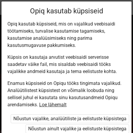
Praegune
Peatükk 2.6
Opiq kasutab küpsiseid
asukoht:
Bioloogia gümn, II
Opiq kasutab küpsiseid, mis on vajalikud veebisaidi
töötamiseks, turvalise kasutamise tagamiseks,
kasutamise analüüsimiseks ning parima
kasutusmugavuse pakkumiseks.
Küpsis on kasutaja arvutist veebisaidi serverisse
Inimese
saadetav väike fail, mis sisaldab veebisaidi tööks
vajalikke andmeid kasutaja ja tema eelistuste kohta.
viljastumine
Enamus küpsiseid on Opiqu tööks tingimata vajalikud.
Analüütilistest küpsistest on võimalik loobuda ning
sellisel juhul ei kasutata sinu kasutusandmeid Opiqu
arendamiseks.
Loe lähemalt
Ligipääs piiratud
Nõustun vajalike, analüütiliste ja eelistuste küpsistega
Ligipääs õppesisule on piiratud. Sa ei ole Opiqusse
sisse logitud.
Nõustun ainult vajalike ja eelistuste küpsistega