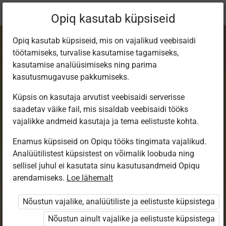
Praegune
Peatükk 6.25
Opiq kasutab küpsiseid
asukoht:
Русский язык. 2 класс
Opiq kasutab küpsiseid, mis on vajalikud veebisaidi
töötamiseks, turvalise kasutamise tagamiseks,
kasutamise analüüsimiseks ning parima
kasutusmugavuse pakkumiseks.
Küpsis on kasutaja arvutist veebisaidi serverisse
Тайна Буквоежки
saadetav väike fail, mis sisaldab veebisaidi tööks
vajalikke andmeid kasutaja ja tema eelistuste kohta.
приоткрыта
Enamus küpsiseid on Opiqu tööks tingimata vajalikud.
Analüütilistest küpsistest on võimalik loobuda ning
sellisel juhul ei kasutata sinu kasutusandmeid Opiqu
arendamiseks.
Loe lähemalt
Ligipääs piiratud
Nõustun vajalike, analüütiliste ja eelistuste küpsistega
Ligipääs õppesisule on piiratud. Sa ei ole Opiqusse
sisse logitud.
Nõustun ainult vajalike ja eelistuste küpsistega