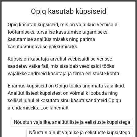
Praegune
Peatükk 10.3
Opiq kasutab küpsiseid
asukoht:
Loodus- ja inimeseõpetus 3. kl
Opiq kasutab küpsiseid, mis on vajalikud veebisaidi
töötamiseks, turvalise kasutamise tagamiseks,
kasutamise analüüsimiseks ning parima
kasutusmugavuse pakkumiseks.
Küpsis on kasutaja arvutist veebisaidi serverisse
Maakonnad
saadetav väike fail, mis sisaldab veebisaidi tööks
vajalikke andmeid kasutaja ja tema eelistuste kohta.
Enamus küpsiseid on Opiqu tööks tingimata vajalikud.
Ligipääs piiratud
Analüütilistest küpsistest on võimalik loobuda ning
sellisel juhul ei kasutata sinu kasutusandmeid Opiqu
Ligipääs õppesisule on piiratud. Sa ei ole Opiqusse
arendamiseks.
Loe lähemalt
sisse logitud.
Nõustun vajalike, analüütiliste ja eelistuste küpsistega
Selle õpiku kasutamiseks on vaja kehtivat paketi
Nõustun ainult vajalike ja eelistuste küpsistega
„Algklassi ja eelkooli pakett erakasutajale”
,