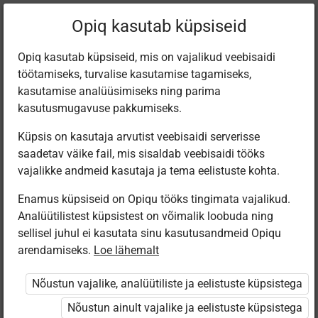
Praegune
Peatükk 5.2
Opiq kasutab küpsiseid
asukoht:
География 7 кл
Opiq kasutab küpsiseid, mis on vajalikud veebisaidi
töötamiseks, turvalise kasutamise tagamiseks,
kasutamise analüüsimiseks ning parima
kasutusmugavuse pakkumiseks.
Küpsis on kasutaja arvutist veebisaidi serverisse
Изображение
saadetav väike fail, mis sisaldab veebisaidi tööks
vajalikke andmeid kasutaja ja tema eelistuste kohta.
рельефа на карте
Enamus küpsiseid on Opiqu tööks tingimata vajalikud.
Analüütilistest küpsistest on võimalik loobuda ning
sellisel juhul ei kasutata sinu kasutusandmeid Opiqu
arendamiseks.
Loe lähemalt
Ligipääs piiratud
Nõustun vajalike, analüütiliste ja eelistuste küpsistega
Ligipääs õppesisule on piiratud. Sa ei ole Opiqusse
sisse logitud.
Nõustun ainult vajalike ja eelistuste küpsistega