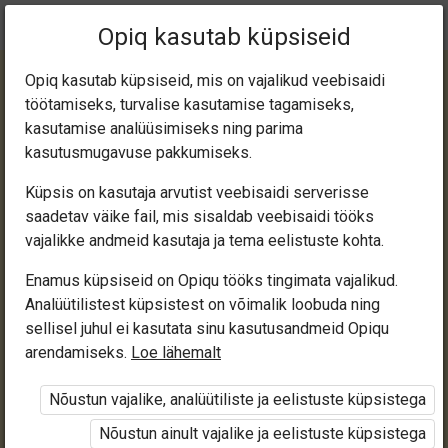
Praegune
Peatükk 1.2
Opiq kasutab küpsiseid
asukoht:
Relatiivsusteooria. Tuumafüüsika. Elementaarosakeste füüsika
Opiq kasutab küpsiseid, mis on vajalikud veebisaidi
töötamiseks, turvalise kasutamise tagamiseks,
kasutamise analüüsimiseks ning parima
kasutusmugavuse pakkumiseks.
Küpsis on kasutaja arvutist veebisaidi serverisse
Kiiruse relatiivsus
saadetav väike fail, mis sisaldab veebisaidi tööks
vajalikke andmeid kasutaja ja tema eelistuste kohta.
klassikalises
Enamus küpsiseid on Opiqu tööks tingimata vajalikud.
Analüütilistest küpsistest on võimalik loobuda ning
mehaanikas
sellisel juhul ei kasutata sinu kasutusandmeid Opiqu
arendamiseks.
Loe lähemalt
Nõustun vajalike, analüütiliste ja eelistuste küpsistega
Ligipääs piiratud
Nõustun ainult vajalike ja eelistuste küpsistega