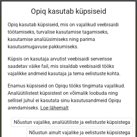
Praegune
Peatükk 7.4
Opiq kasutab küpsiseid
asukoht:
Step 3
Opiq kasutab küpsiseid, mis on vajalikud veebisaidi
töötamiseks, turvalise kasutamise tagamiseks,
kasutamise analüüsimiseks ning parima
kasutusmugavuse pakkumiseks.
Küpsis on kasutaja arvutist veebisaidi serverisse
Lesson 28
saadetav väike fail, mis sisaldab veebisaidi tööks
vajalikke andmeid kasutaja ja tema eelistuste kohta.
Enamus küpsiseid on Opiqu tööks tingimata vajalikud.
Ligipääs piiratud
Analüütilistest küpsistest on võimalik loobuda ning
sellisel juhul ei kasutata sinu kasutusandmeid Opiqu
Ligipääs õppesisule on piiratud. Sa ei ole Opiqusse
arendamiseks.
Loe lähemalt
sisse logitud.
Nõustun vajalike, analüütiliste ja eelistuste küpsistega
Selle õpiku kasutamiseks on vaja kehtivat paketi
Nõustun ainult vajalike ja eelistuste küpsistega
„Erakasutaja 2024/25”
,
„Erakasutaja 2026/27”
,