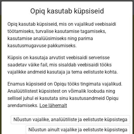
Praegune
Peatükk 11.5
Opiq kasutab küpsiseid
asukoht:
Step 4
Opiq kasutab küpsiseid, mis on vajalikud veebisaidi
töötamiseks, turvalise kasutamise tagamiseks,
kasutamise analüüsimiseks ning parima
kasutusmugavuse pakkumiseks.
Küpsis on kasutaja arvutist veebisaidi serverisse
Numerals
saadetav väike fail, mis sisaldab veebisaidi tööks
vajalikke andmeid kasutaja ja tema eelistuste kohta.
Enamus küpsiseid on Opiqu tööks tingimata vajalikud.
Ligipääs piiratud
Analüütilistest küpsistest on võimalik loobuda ning
sellisel juhul ei kasutata sinu kasutusandmeid Opiqu
Ligipääs õppesisule on piiratud. Sa ei ole Opiqusse
arendamiseks.
Loe lähemalt
sisse logitud.
Nõustun vajalike, analüütiliste ja eelistuste küpsistega
Selle õpiku kasutamiseks on vaja kehtivat paketi
Nõustun ainult vajalike ja eelistuste küpsistega
„Erakasutaja 2024/25”
,
„Erakasutaja 2026/27”
,