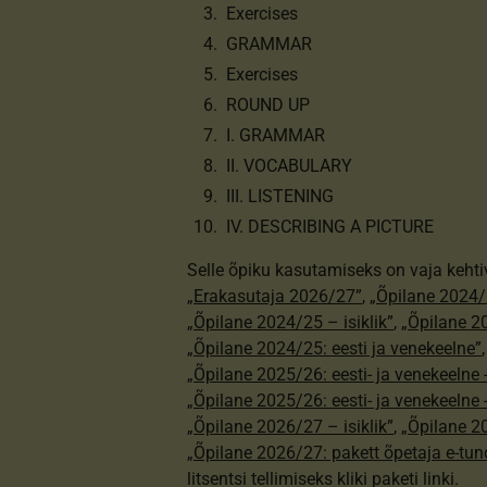
Exercises
GRAMMAR
Exercises
ROUND UP
I. GRAMMAR
II. VOCABULARY
III. LISTENING
IV. DESCRIBING A PICTURE
Selle õpiku kasutamiseks on vaja kehti
„Erakasutaja 2026/27”
,
„Õpilane 2024/
„Õpilane 2024/25 – isiklik”
,
„Õpilane 20
„Õpilane 2024/25: eesti ja venekeelne”
„Õpilane 2025/26: eesti- ja venekeelne - 
„Õpilane 2025/26: eesti- ja venekeeln
„Õpilane 2026/27 – isiklik”
,
„Õpilane 
„Õpilane 2026/27: pakett õpetaja e-tun
litsentsi tellimiseks kliki paketi linki.