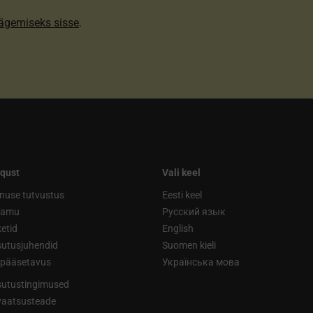
nägemiseks sisse
.
qust
Vali keel
nuse tutvustus
Eesti keel
ramu
Русский язык
etid
English
utusjuhendid
Suomen kieli
ipääsetavus
Українська мова
utustingimused
vaatsusteade