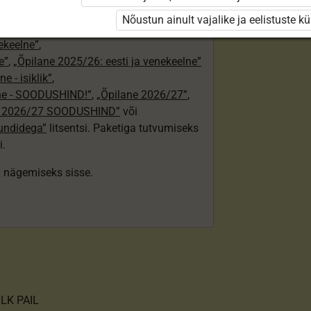
24/25”
,
Nõustun ainult vajalike ja eelistuste k
„Õpilane 2024/25 – isiklik”
,
nekeelne”
,
e”
,
„Õpilane 2025/26: eesti ja venekeelne”
e - isiklik”
,
lne - SOODUSHIND!”
,
„Õpilane 2026/27”
,
e 2026/27 SOODUSHIND”
või
tundidega”
litsentsi. Paketiga tutvumiseks
i.
ki nägemiseks sisse.
LK PAIL