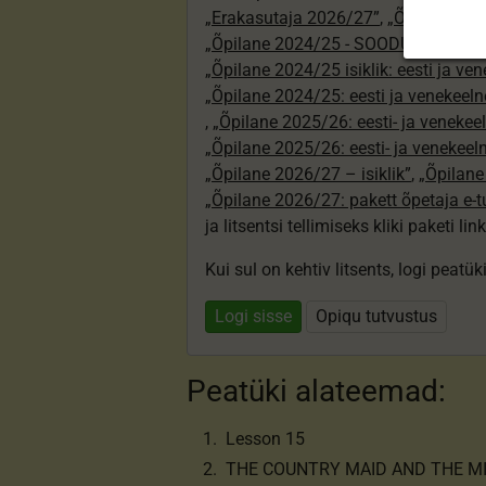
„Erakasutaja 2026/27”
,
„Õpilane 20
„Õpilane 2024/25 - SOODUSHIND!”
,
„Õpilane 2024/25 isiklik: eesti ja ve
„Õpilane 2024/25: eesti ja venekeeln
,
„Õpilane 2025/26: eesti- ja venekeeln
„Õpilane 2025/26: eesti- ja venekee
„Õpilane 2026/27 – isiklik”
,
„Õpilan
„Õpilane 2026/27: pakett õpetaja e-
ja litsentsi tellimiseks kliki paketi link
Kui sul on kehtiv litsents, logi peatü
Logi sisse
Opiqu tutvustus
Peatüki alateemad:
Lesson 15
THE COUNTRY MAID AND THE MI