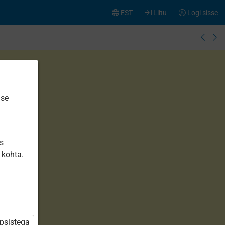
EST
Liitu
Logi sisse
ise
is
 kohta.
üpsistega