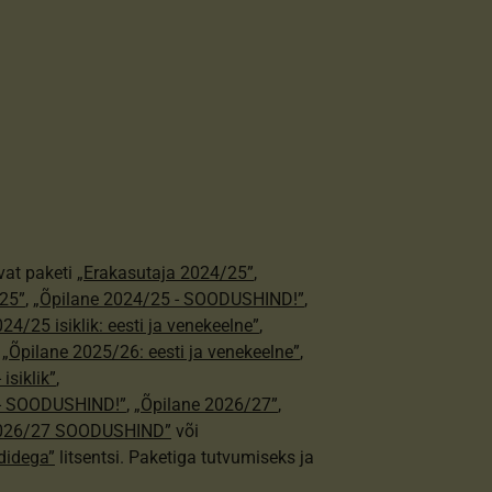
vat paketi
„Erakasutaja 2024/25”
,
25”
,
„Õpilane 2024/25 - SOODUSHIND!”
,
24/25 isiklik: eesti ja venekeelne”
,
,
„Õpilane 2025/26: eesti ja venekeelne”
,
isiklik”
,
e - SOODUSHIND!”
,
„Õpilane 2026/27”
,
2026/27 SOODUSHIND”
või
didega”
litsentsi. Paketiga tutvumiseks ja