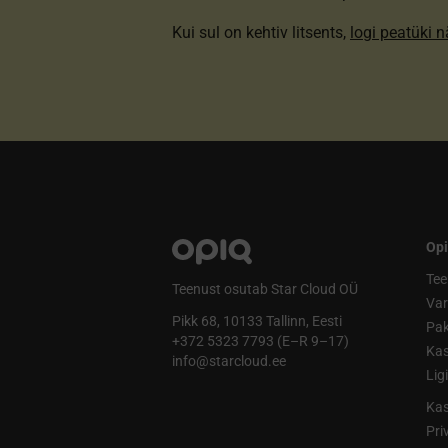
Kui sul on kehtiv litsents,
logi peatüki 
Opi
Tee
Teenust osutab Star Cloud OÜ
Va
Pikk 68, 10133 Tallinn, Eesti
Pak
+372 5323 7793 (E–R 9–17)
Kas
info@starcloud.ee
Lig
Kas
Pri