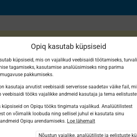
Opiq kasutab küpsiseid
sutab küpsiseid, mis on vajalikud veebisaidi töötamiseks, turval
ise tagamiseks, kasutamise analüüsimiseks ning parima
smugavuse pakkumiseks.
n kasutaja arvutist veebisaidi serverisse saadetav väike fail, m
b veebisaidi tööks vajalikke andmeid kasutaja ja tema eelistuste
küpsiseid on Opiqu tööks tingimata vajalikud. Analüütilistest
st on võimalik loobuda ning sellisel juhul ei kasutata sinu
sandmeid Opiqu arendamiseks.
Loe lähemalt
i ole Opiqusse sisse logitud.
htivat paketi
„Erakasutaja 2024/25”
,
Nõustun vajalike, analüütiliste ja eelistuste k