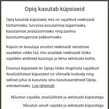
Praegune
Peatükk 6.1
Opiq kasutab küpsiseid
asukoht:
Step 5
Opiq kasutab küpsiseid, mis on vajalikud veebisaidi
töötamiseks, turvalise kasutamise tagamiseks,
kasutamise analüüsimiseks ning parima
kasutusmugavuse pakkumiseks.
Küpsis on kasutaja arvutist veebisaidi serverisse
Lesson 27
saadetav väike fail, mis sisaldab veebisaidi tööks
vajalikke andmeid kasutaja ja tema eelistuste kohta.
Enamus küpsiseid on Opiqu tööks tingimata vajalikud.
Ligipääs piiratud
Analüütilistest küpsistest on võimalik loobuda ning
sellisel juhul ei kasutata sinu kasutusandmeid Opiqu
Ligipääs õppesisule on piiratud. Sa ei ole Opiqusse
arendamiseks.
Loe lähemalt
sisse logitud.
Nõustun vajalike, analüütiliste ja eelistuste küpsistega
Selle õpiku kasutamiseks on vaja kehtivat paketi
Nõustun ainult vajalike ja eelistuste küpsistega
„Erakasutaja 2024/25”
,
„Erakasutaja 2026/27”
,