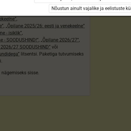
24/25”
,
Nõustun ainult vajalike ja eelistuste k
„Õpilane 2024/25 – isiklik”
,
nekeelne”
,
e”
,
„Õpilane 2025/26: eesti ja venekeelne”
e - isiklik”
,
lne - SOODUSHIND!”
,
„Õpilane 2026/27”
,
e 2026/27 SOODUSHIND”
või
tundidega”
litsentsi. Paketiga tutvumiseks
i.
ki nägemiseks sisse.