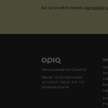
Kui sul on kehtiv litsents,
logi peatüki 
Opi
Tee
Teenust osutab Star Cloud OÜ
Va
Pikk 68, 10133 Tallinn, Eesti
Pak
+372 5323 7793 (E–R 9–17)
Kas
info@starcloud.ee
Lig
Kas
Pri