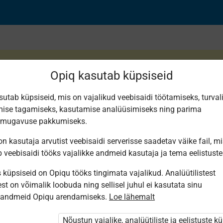
Opiq kasutab küpsiseid
sutab küpsiseid, mis on vajalikud veebisaidi töötamiseks, turval
ise tagamiseks, kasutamise analüüsimiseks ning parima
smugavuse pakkumiseks.
n kasutaja arvutist veebisaidi serverisse saadetav väike fail, m
b veebisaidi tööks vajalikke andmeid kasutaja ja tema eelistuste
küpsiseid on Opiqu tööks tingimata vajalikud. Analüütilistest
st on võimalik loobuda ning sellisel juhul ei kasutata sinu
sandmeid Opiqu arendamiseks.
Loe lähemalt
i ole Opiqusse sisse logitud.
htivat paketi
„Erakasutaja 2024/25”
,
Nõustun vajalike, analüütiliste ja eelistuste k