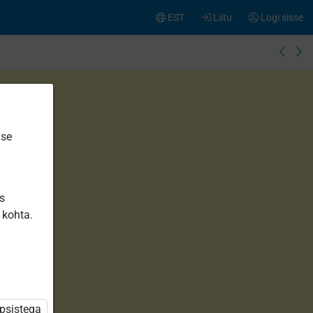
EST
Liitu
Logi sisse
ise
is
 kohta.
üpsistega