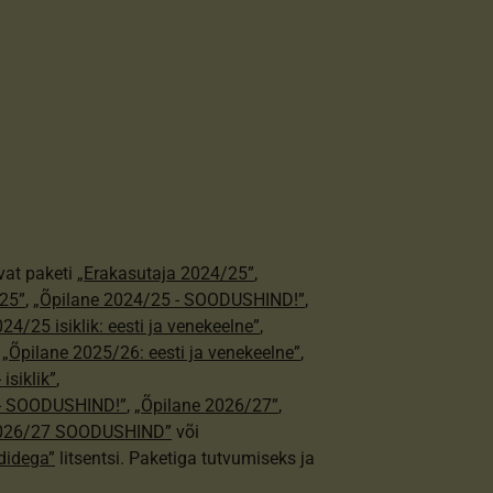
vat paketi
„Erakasutaja 2024/25”
,
25”
,
„Õpilane 2024/25 - SOODUSHIND!”
,
24/25 isiklik: eesti ja venekeelne”
,
,
„Õpilane 2025/26: eesti ja venekeelne”
,
isiklik”
,
e - SOODUSHIND!”
,
„Õpilane 2026/27”
,
2026/27 SOODUSHIND”
või
didega”
litsentsi. Paketiga tutvumiseks ja