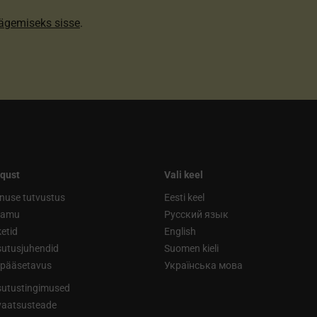
nägemiseks sisse
.
qust
Vali keel
nuse tutvustus
Eesti keel
ramu
Русский язык
etid
English
utusjuhendid
Suomen kieli
ipääsetavus
Українська мова
utustingimused
vaatsusteade