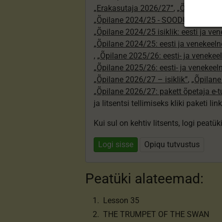
„Erakasutaja 2026/27”
,
„Õpilane 20
„Õpilane 2024/25 - SOODUSHIND!”
,
„Õpilane 2024/25 isiklik: eesti ja ve
„Õpilane 2024/25: eesti ja venekeeln
,
„Õpilane 2025/26: eesti- ja venekeeln
„Õpilane 2025/26: eesti- ja venekee
„Õpilane 2026/27 – isiklik”
,
„Õpilan
„Õpilane 2026/27: pakett õpetaja e-
ja litsentsi tellimiseks kliki paketi link
Kui sul on kehtiv litsents, logi peatü
Logi sisse
Opiqu tutvustus
Peatüki alateemad:
Lesson 35
THE TRUMPET OF THE SWAN