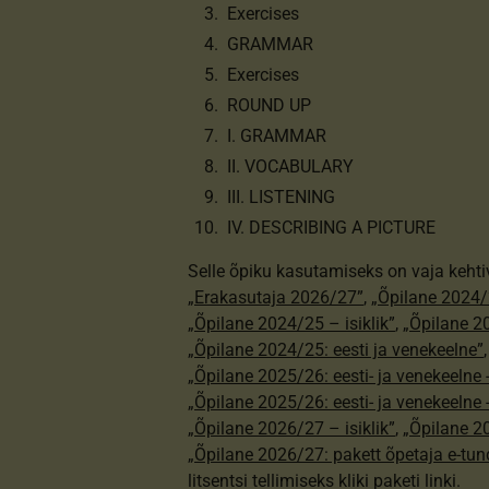
Exercises
GRAMMAR
Exercises
ROUND UP
I. GRAMMAR
II. VOCABULARY
III. LISTENING
IV. DESCRIBING A PICTURE
Selle õpiku kasutamiseks on vaja kehti
„Erakasutaja 2026/27”
,
„Õpilane 2024/
„Õpilane 2024/25 – isiklik”
,
„Õpilane 20
„Õpilane 2024/25: eesti ja venekeelne”
„Õpilane 2025/26: eesti- ja venekeelne - 
„Õpilane 2025/26: eesti- ja venekeeln
„Õpilane 2026/27 – isiklik”
,
„Õpilane 
„Õpilane 2026/27: pakett õpetaja e-tun
litsentsi tellimiseks kliki paketi linki.