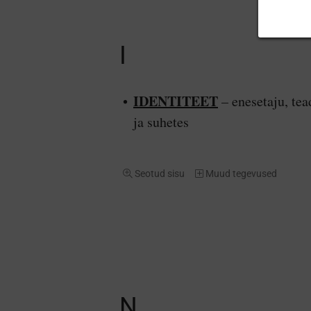
I
IDENTITEET
– enesetaju, tea
ja suhetes
Seotud sisu
Muud tegevused
N