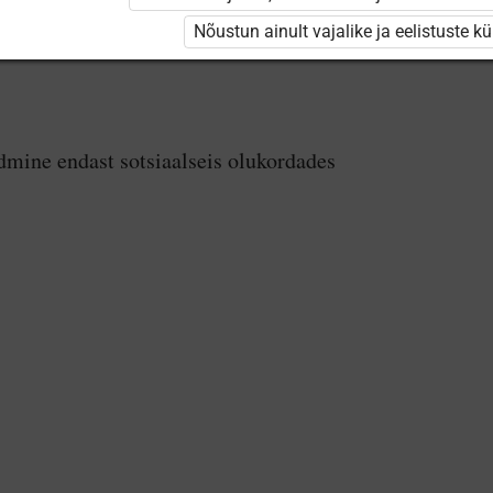
Nõustun ainult vajalike ja eelistuste k
dmine endast sotsiaalseis olukordades