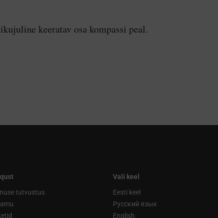
ikujuline keeratav osa kompassi peal.
qust
Vali keel
nuse tutvustus
Eesti keel
ramu
Русский язык
etid
English