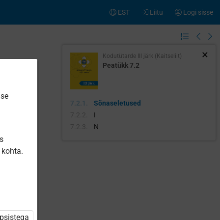
EST
Liitu
Logi sisse
×
Kodutütarde III järk (Kaitseliit)
Peatükk 7.2
ise
Sõnaseletused
I
N
is
 kohta.
üpsistega