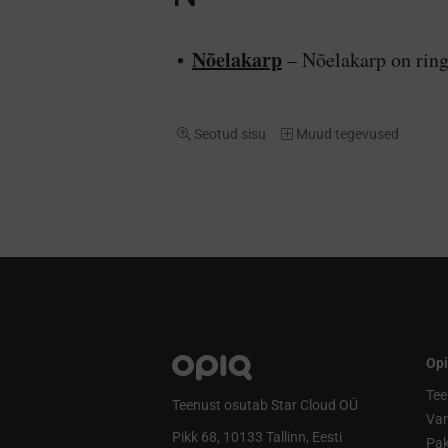
Nõelakarp
– Nõelakarp on ring
Seotud sisu
Muud tegevused
Opi
Tee
Teenust osutab Star Cloud OÜ
Va
Pikk 68, 10133 Tallinn, Eesti
Pak