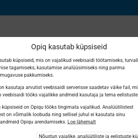
Opiq kasutab küpsiseid
sutab küpsiseid, mis on vajalikud veebisaidi töötamiseks, turval
ise tagamiseks, kasutamise analüüsimiseks ning parima
ed
smugavuse pakkumiseks.
n kasutaja arvutist veebisaidi serverisse saadetav väike fail, m
b veebisaidi tööks vajalikke andmeid kasutaja ja tema eelistuste
küpsiseid on Opiqu tööks tingimata vajalikud. Analüütilistest
st on võimalik loobuda ning sellisel juhul ei kasutata sinu
sandmeid Opiqu arendamiseks.
Loe lähemalt
Nõustun vajalike, analüütiliste ja eelistuste k