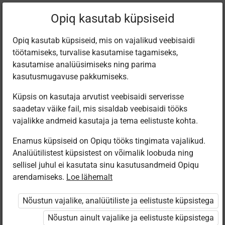
Praegune
Peatükk 1.1
Opiq kasutab küpsiseid
asukoht:
Matemaatika 1. kl e-tund
Opiq kasutab küpsiseid, mis on vajalikud veebisaidi
töötamiseks, turvalise kasutamise tagamiseks,
kasutamise analüüsimiseks ning parima
kasutusmugavuse pakkumiseks.
Küpsis on kasutaja arvutist veebisaidi serverisse
Töökava
saadetav väike fail, mis sisaldab veebisaidi tööks
vajalikke andmeid kasutaja ja tema eelistuste kohta.
Enamus küpsiseid on Opiqu tööks tingimata vajalikud.
Ligipääs piiratud
Analüütilistest küpsistest on võimalik loobuda ning
sellisel juhul ei kasutata sinu kasutusandmeid Opiqu
Ligipääs õppesisule on piiratud. Sa ei ole Opiqusse sisse
arendamiseks.
Loe lähemalt
logitud.
Nõustun vajalike, analüütiliste ja eelistuste küpsistega
Selle õpiku peatükke näevad ainult õpetajad. Õpilastele
Nõustun ainult vajalike ja eelistuste küpsistega
saab määrata õpiku ülesandekogust ülesandeid.