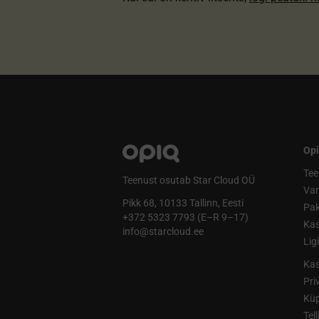
Opi
Tee
Teenust osutab Star Cloud OÜ
Va
Pikk 68, 10133 Tallinn, Eesti
Pak
+372 5323 7793 (E–R 9–17)
Kas
info@starcloud.ee
Lig
Kas
Pri
Küp
Tel