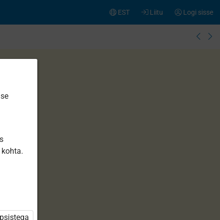
EST
Liitu
Logi sisse
ise
is
 kohta.
üpsistega