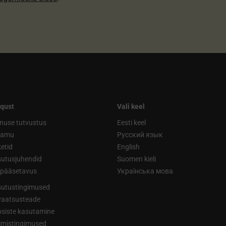
qust
Vali keel
nuse tutvustus
Eesti keel
ramu
Русский язык
etid
English
utusjuhendid
Suomen kieli
ipääsetavus
Українська мова
utustingimused
vaatsusteade
siste kasutamine
limistingimused