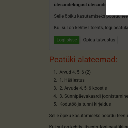
ülesandekogust ülesandeid.
Selle õpiku kasutamiseks pöördu te
Kui sul on kehtiv litsents, logi peatü
Logi sisse
Opiqu tutvustus
Peatüki alateemad:
Arvud 4, 5, 6 (2)
1. Häälestus
2. Arvude 4, 5, 6 koostis
3. Sünnipäevakaardi joonistamin
Kodutöö ja tunni kirjeldus
Selle õpiku kasutamiseks pöördu teenu
Kui sul on kehtiv litsents,
logi peatüki 