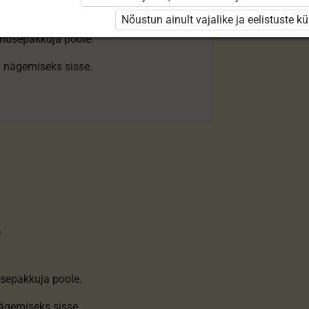
Nõustun ainult vajalike ja eelistuste k
enusepakkuja poole.
ki nägemiseks sisse.
e
sepakkuja poole.
nägemiseks sisse
.