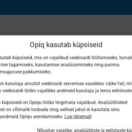
Opiq kasutab küpsiseid
sutab küpsiseid, mis on vajalikud veebisaidi töötamiseks, turval
ise tagamiseks, kasutamise analüüsimiseks ning parima
(2)
smugavuse pakkumiseks.
n kasutaja arvutist veebisaidi serverisse saadetav väike fail, m
b veebisaidi tööks vajalikke andmeid kasutaja ja tema eelistuste
küpsiseid on Opiqu tööks tingimata vajalikud. Analüütilistest
st on võimalik loobuda ning sellisel juhul ei kasutata sinu
sandmeid Opiqu arendamiseks.
Loe lähemalt
i ole Opiqusse sisse logitud.
 õpetajad. Õpilastele saab määrata õpiku
Nõustun vajalike, analüütiliste ja eelistuste k