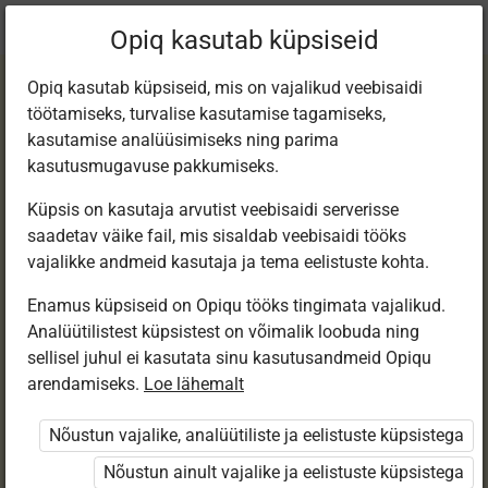
Praegune
Peatükk 3.1
Opiq kasutab küpsiseid
asukoht:
Matemaatika 1. kl e-tund
Opiq kasutab küpsiseid, mis on vajalikud veebisaidi
töötamiseks, turvalise kasutamise tagamiseks,
kasutamise analüüsimiseks ning parima
kasutusmugavuse pakkumiseks.
Küpsis on kasutaja arvutist veebisaidi serverisse
Peal, all. Ülal, all.
saadetav väike fail, mis sisaldab veebisaidi tööks
vajalikke andmeid kasutaja ja tema eelistuste kohta.
Ees, taga
Enamus küpsiseid on Opiqu tööks tingimata vajalikud.
Analüütilistest küpsistest on võimalik loobuda ning
sellisel juhul ei kasutata sinu kasutusandmeid Opiqu
arendamiseks.
Loe lähemalt
Ligipääs piiratud
Nõustun vajalike, analüütiliste ja eelistuste küpsistega
Ligipääs õppesisule on piiratud. Sa ei ole Opiqusse
sisse logitud.
Nõustun ainult vajalike ja eelistuste küpsistega