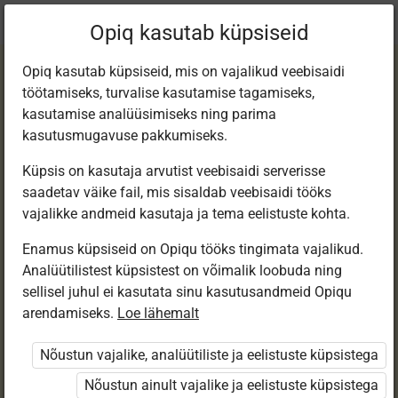
Praegune
Peatükk 4.1
Opiq kasutab küpsiseid
asukoht:
Matemaatika 1. kl e-tund
Opiq kasutab küpsiseid, mis on vajalikud veebisaidi
töötamiseks, turvalise kasutamise tagamiseks,
kasutamise analüüsimiseks ning parima
kasutusmugavuse pakkumiseks.
Küpsis on kasutaja arvutist veebisaidi serverisse
Vasak ja parem
saadetav väike fail, mis sisaldab veebisaidi tööks
vajalikke andmeid kasutaja ja tema eelistuste kohta.
Enamus küpsiseid on Opiqu tööks tingimata vajalikud.
Ligipääs piiratud
Analüütilistest küpsistest on võimalik loobuda ning
sellisel juhul ei kasutata sinu kasutusandmeid Opiqu
Ligipääs õppesisule on piiratud. Sa ei ole Opiqusse
arendamiseks.
Loe lähemalt
sisse logitud.
Nõustun vajalike, analüütiliste ja eelistuste küpsistega
Selle õpiku peatükke näevad ainult õpetajad.
Nõustun ainult vajalike ja eelistuste küpsistega
Õpilastele saab määrata õpiku ülesandekogust