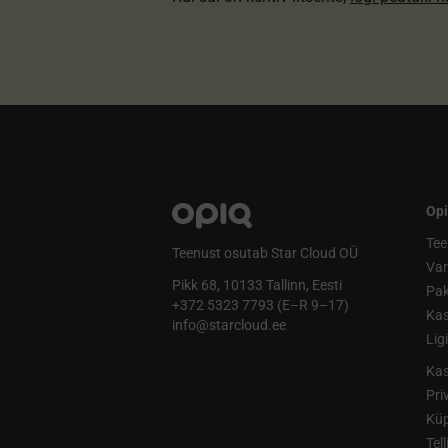
Opi
Tee
Teenust osutab Star Cloud OÜ
Va
Pikk 68, 10133 Tallinn, Eesti
Pak
+372 5323 7793 (E–R 9–17)
Kas
info@starcloud.ee
Lig
Kas
Pri
Küp
Tel