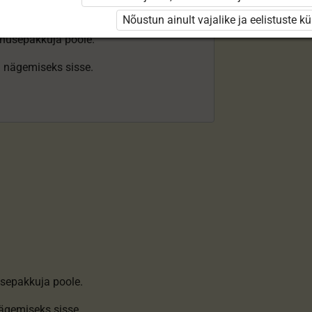
Nõustun ainult vajalike ja eelistuste k
enusepakkuja poole.
ki nägemiseks sisse.
sepakkuja poole.
nägemiseks sisse
.