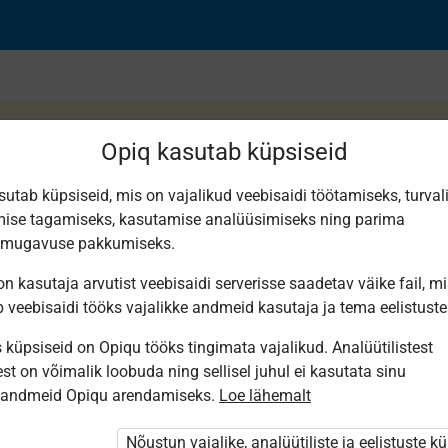
Opiq kasutab küpsiseid
sutab küpsiseid, mis on vajalikud veebisaidi töötamiseks, turval
ise tagamiseks, kasutamise analüüsimiseks ning parima
smugavuse pakkumiseks.
n kasutaja arvutist veebisaidi serverisse saadetav väike fail, m
b veebisaidi tööks vajalikke andmeid kasutaja ja tema eelistuste
küpsiseid on Opiqu tööks tingimata vajalikud. Analüütilistest
st on võimalik loobuda ning sellisel juhul ei kasutata sinu
sandmeid Opiqu arendamiseks.
Loe lähemalt
i ole Opiqusse sisse logitud.
 õpetajad. Õpilastele saab määrata õpiku
Nõustun vajalike, analüütiliste ja eelistuste k