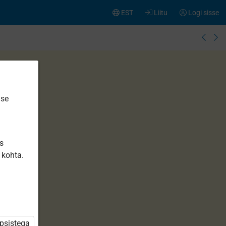
EST
Liitu
Logi sisse
ise
is
 kohta.
üpsistega