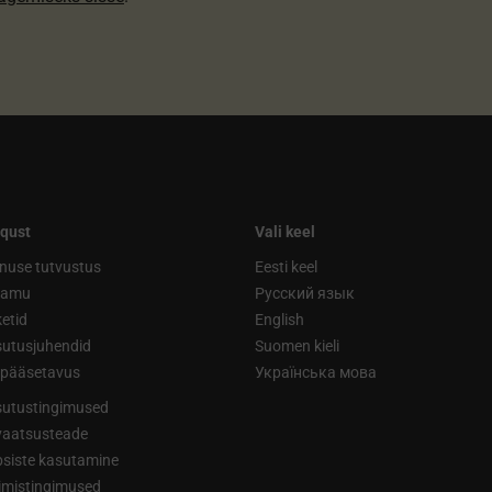
qust
Vali keel
nuse tutvustus
Eesti keel
ramu
Русский язык
etid
English
utusjuhendid
Suomen kieli
ipääsetavus
Українська мова
utustingimused
vaatsusteade
siste kasutamine
limistingimused