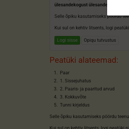
ülesandekogust ülesandeid.
Selle õpiku kasutamiseks pöördu te
Kui sul on kehtiv litsents, logi peatü
Logi sisse
Opiqu tutvustus
Peatüki alateemad:
Paar
1. Sissejuhatus
2. Paaris- ja paaritud arvud
3. Kokkuvõte
Tunni kirjeldus
Selle õpiku kasutamiseks pöördu teenu
Kui sul on kehtiv litsents,
logi peatüki 