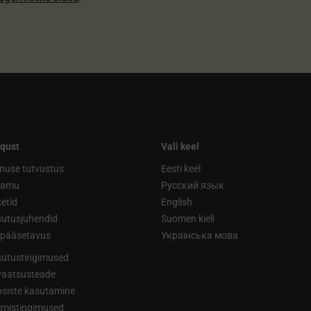
qust
Vali keel
nuse tutvustus
Eesti keel
ramu
Русский язык
etid
English
utusjuhendid
Suomen kieli
ipääsetavus
Українська мова
utustingimused
vaatsusteade
siste kasutamine
limistingimused