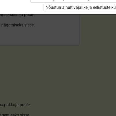
Nõustun ainult vajalike ja eelistuste k
enusepakkuja poole.
ki nägemiseks sisse.
sepakkuja poole.
nägemiseks sisse
.