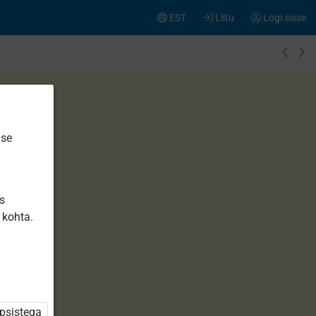
EST
Liitu
Logi sisse
ise
is
 kohta.
üpsistega