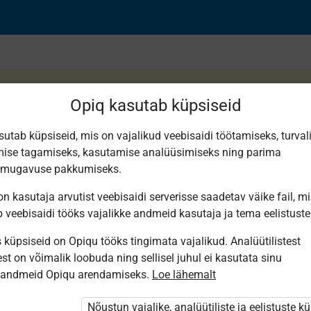
Opiq kasutab küpsiseid
sutab küpsiseid, mis on vajalikud veebisaidi töötamiseks, turval
ise tagamiseks, kasutamise analüüsimiseks ning parima
 nr 12
smugavuse pakkumiseks.
n kasutaja arvutist veebisaidi serverisse saadetav väike fail, m
b veebisaidi tööks vajalikke andmeid kasutaja ja tema eelistuste
küpsiseid on Opiqu tööks tingimata vajalikud. Analüütilistest
st on võimalik loobuda ning sellisel juhul ei kasutata sinu
sandmeid Opiqu arendamiseks.
Loe lähemalt
i ole Opiqusse sisse logitud.
 õpetajad. Õpilastele saab määrata õpiku
Nõustun vajalike, analüütiliste ja eelistuste k