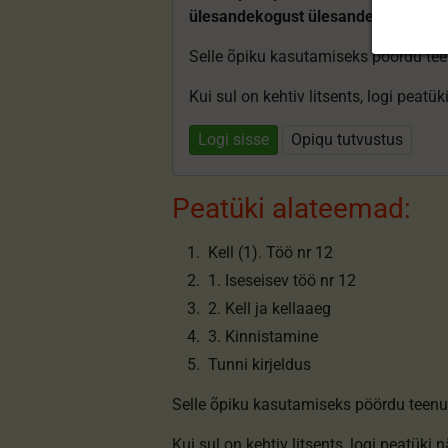
ülesandekogust ülesandeid.
Selle õpiku kasutamiseks pöördu te
Kui sul on kehtiv litsents, logi peatü
Logi sisse
Opiqu tutvustus
Peatüki alateemad:
Kell (1). Töö nr 12
1. Iseseisev töö nr 12
2. Kell ja kellaaeg
3. Kinnistamine
Tunni kirjeldus
Selle õpiku kasutamiseks pöördu teenu
Kui sul on kehtiv litsents,
logi peatüki 