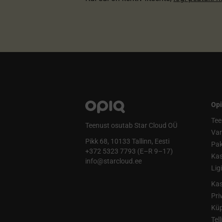
Opi
Tee
Teenust osutab Star Cloud OÜ
Va
Pikk 68, 10133 Tallinn, Eesti
Pak
+372 5323 7793 (E–R 9–17)
Kas
info@starcloud.ee
Lig
Kas
Pri
Küp
Tel